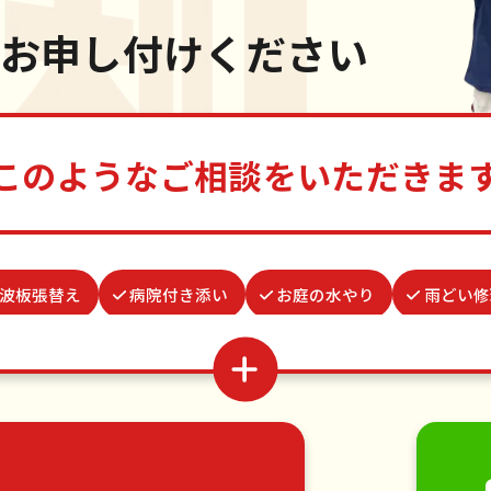
お申し付けください
このようなご相談をいただきま
波板張替え
病院付き添い
お庭の水やり
雨どい修
立
ゴキブリ駆除
お墓参り代行
蜂の巣駆除
場所取り代行
結婚式代理出席
カーテンレール取り
家具の移動
引っ越し
植木の剪定
植木の伐採