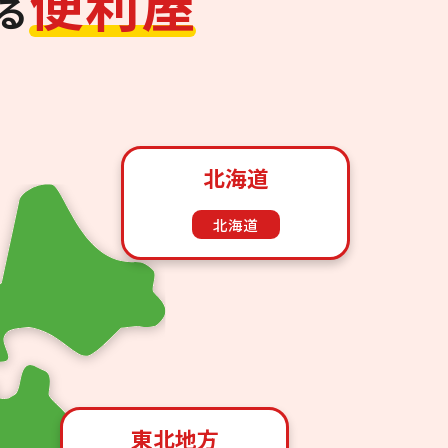
便
利
屋
る
北海道
北海道
東北地方