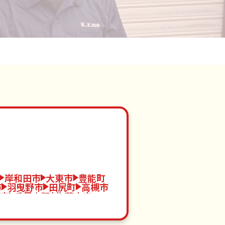
岸和田市
大東市
豊能町
市
羽曳野市
田尻町
高槻市
市
千早赤阪村
茨木市