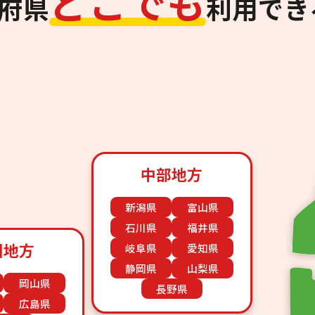
ど
こ
で
も
道府県
利用でき
中部地方
新潟県
富山県
石川県
福井県
国地方
岐阜県
愛知県
静岡県
山梨県
岡山県
長野県
広島県