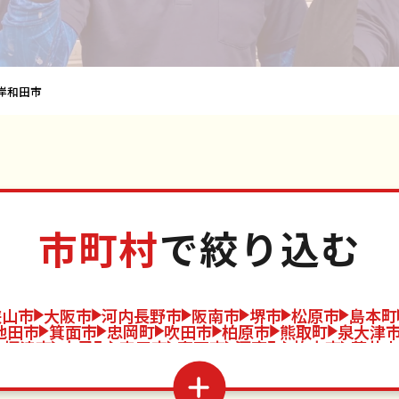
岸和田市
市町村
で絞り込む
狭山市
大阪市
河内長野市
阪南市
堺市
松原市
島本町
池田市
箕面市
忠岡町
吹田市
柏原市
熊取町
泉大津
摂津市
太子町
守口市
高石市
河南町
枚方市
藤井寺
東大阪市
八尾市
泉南市
泉佐野市
四條畷市