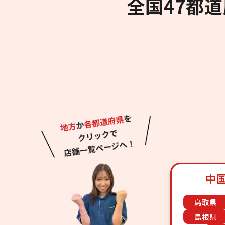
全国47都
中
鳥取県
島根県