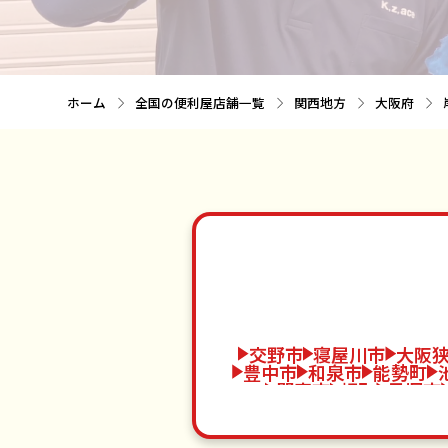
ホーム
全国の便利屋店舗一覧
関西地方
大阪府
交野市
寝屋川市
大阪
豊中市
和泉市
能勢町
門真市
岬町
貝塚市