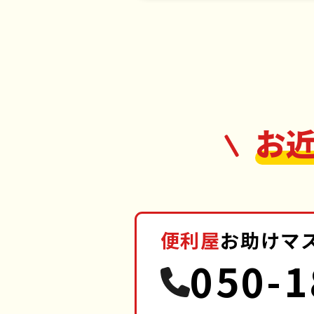
お
便利屋
お助けマ
050-1