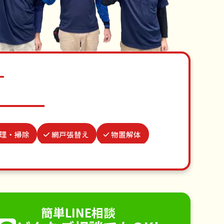
す
理・掃除
網戸張替え
物置解体
水道パッキン交換
買い物代行
付け
並び代行
不用品回収
手すり取り付け
ペットのお世話
簡単LINE相談