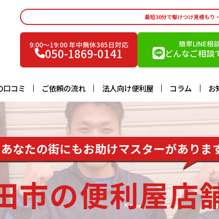
最短30分で駆けつけ見積もり
簡単LINE相
9:00〜19:00 年中無休365日対応
050-1869-0141
どんなご相談で
の口コミ
ご依頼の流れ
法人向け便利屋
コラム
お
あなたの街にもお助けマスターがありま
田市の便利屋店