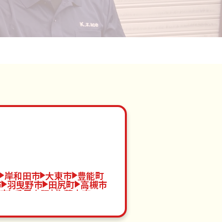
岸和田市
大東市
豊能町
市
羽曳野市
田尻町
高槻市
市
千早赤阪村
茨木市