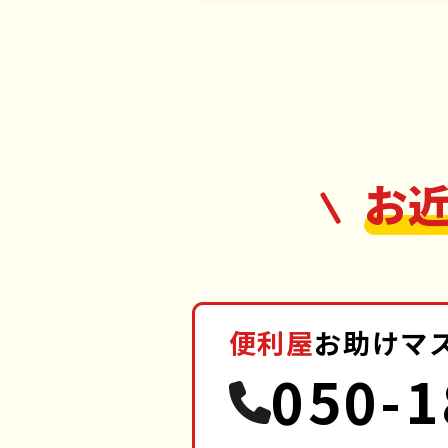
お
便利屋
お助けマ
050-1