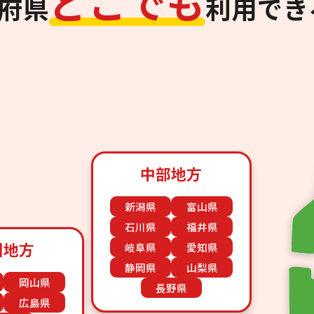
ど
こ
で
も
道府県
利用でき
中部地方
新潟県
富山県
石川県
福井県
国地方
岐阜県
愛知県
静岡県
山梨県
岡山県
長野県
広島県