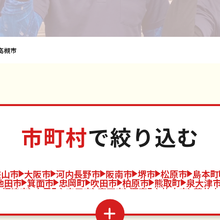
高槻市
市町村
で絞り込む
狭山市
大阪市
河内長野市
阪南市
堺市
松原市
島本町
池田市
箕面市
忠岡町
吹田市
柏原市
熊取町
泉大津
摂津市
太子町
守口市
高石市
河南町
枚方市
藤井寺
東大阪市
八尾市
泉南市
泉佐野市
四條畷市