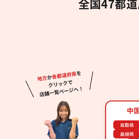
全国47都
中
鳥取県
島根県