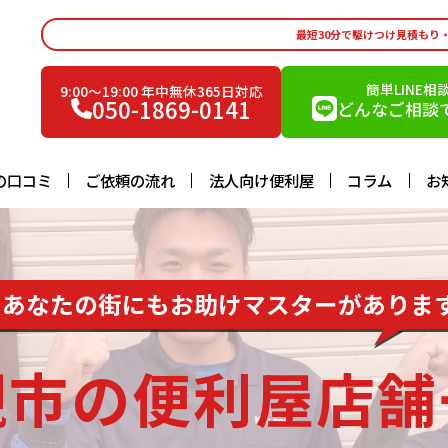
最短30分で駆けつけ見積もり
簡単LINE相
9:00〜19:00 年中無休365日対応
050-1869-0141
どんなご相談で
の口コミ
ご依頼の流れ
法人向け便利屋
コラム
お
あなたの街にもお助けマスターがありま
槻市の便利屋店舗