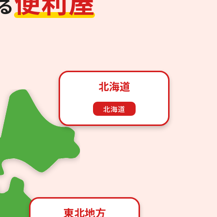
便
利
屋
る
北海道
北海道
東北地方