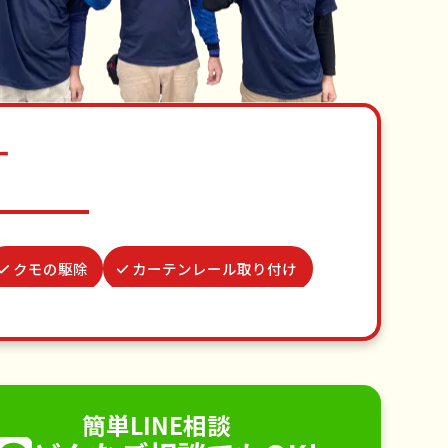
す
クモの駆除
カーテンレール取り付け
場所取り代行
水道パッキン交換
不用品回収
ゴミ屋敷片付け
り取り付け
ペットのお世話
簡単LINE相談