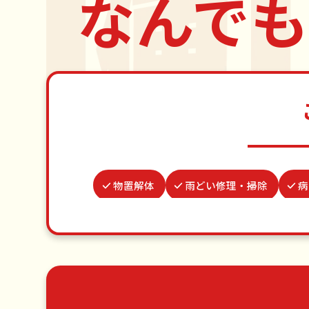
なんでも
物置解体
雨どい修理・掃除
病
つた・ツルの撤去
お墓参り代行
ゴキブリ駆除
遺品整理・生
草刈り・草むしり
家具の