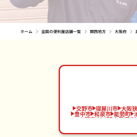
ホーム
全国の便利屋店舗一覧
関西地方
大阪府
交野市
寝屋川市
大阪
豊中市
和泉市
能勢町
門真市
岬町
貝塚市