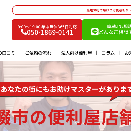
最短30分で駆けつけ見積もり
簡単LINE相
9:00〜19:00 年中無休365日対応
050-1869-0141
どんなご相談で
の口コミ
ご依頼の流れ
法人向け便利屋
コラム
お
あなたの街にもお助けマスターがありま
畷市の便利屋店