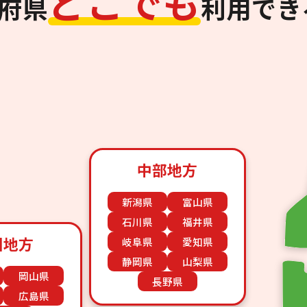
ど
こ
で
も
道府県
利用でき
中部地方
新潟県
富山県
石川県
福井県
国地方
岐阜県
愛知県
静岡県
山梨県
岡山県
長野県
広島県