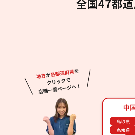
全国47都
中
鳥取県
島根県