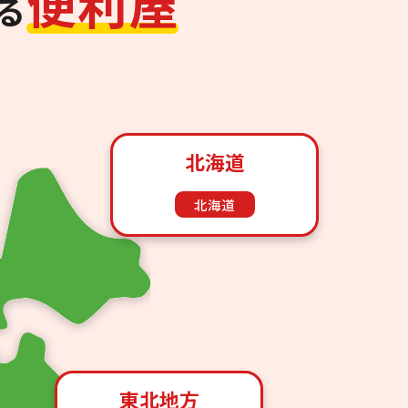
便
利
屋
る
北海道
北海道
東北地方