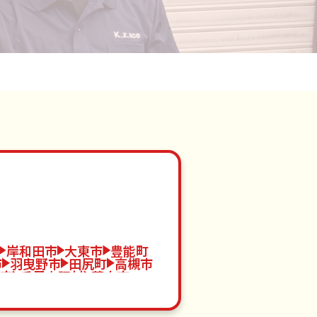
岸和田市
大東市
豊能町
市
羽曳野市
田尻町
高槻市
市
千早赤阪村
茨木市