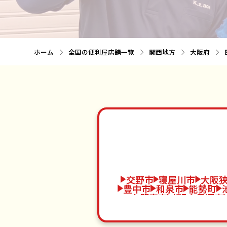
ホーム
全国の便利屋店舗一覧
関西地方
大阪府
交野市
寝屋川市
大阪
豊中市
和泉市
能勢町
門真市
岬町
貝塚市