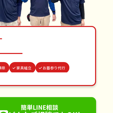
す
掃除
家具組立
お墓参り代行
買い物代行
蜂の巣駆除
ルの撤去
クモの駆除
不用品回収
手すり取り付け
ペットのお世話
簡単LINE相談