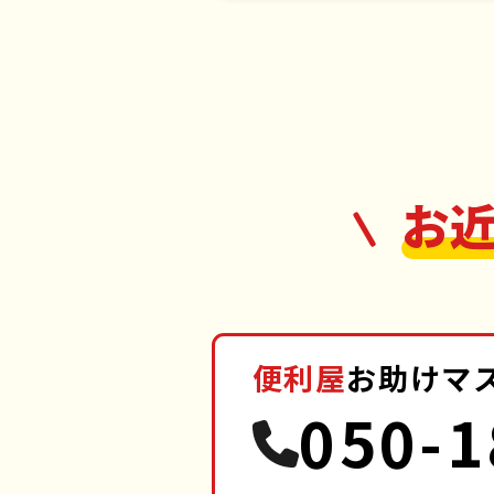
お
便利屋
お助けマ
050-1