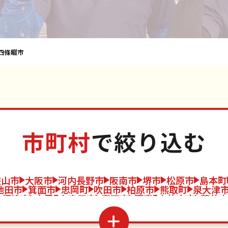
四條畷市
市町村
で絞り込む
狭山市
大阪市
河内長野市
阪南市
堺市
松原市
島本町
池田市
箕面市
忠岡町
吹田市
柏原市
熊取町
泉大津
摂津市
太子町
守口市
高石市
河南町
枚方市
藤井寺
東大阪市
八尾市
泉南市
泉佐野市
四條畷市