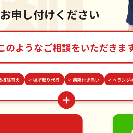
お申し付けください
このようなご相談をいただきま
波板張替え
場所取り代行
病院付き添い
ベランダ
式代理出席
水道パッキン交換
遺品整理・生前整理
網戸張替え
お庭の水やり
謝罪代行
つた・ツ
家具の移動
引っ越し
植木の剪定
植木の伐採