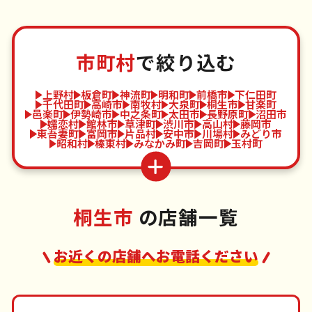
市町村
で絞り込む
上野村
板倉町
神流町
明和町
前橋市
下仁田町
千代田町
高崎市
南牧村
大泉町
桐生市
甘楽町
邑楽町
伊勢崎市
中之条町
太田市
長野原町
沼田市
嬬恋村
館林市
草津町
渋川市
高山村
藤岡市
東吾妻町
富岡市
片品村
安中市
川場村
みどり市
昭和村
榛東村
みなかみ町
吉岡町
玉村町
桐生市
の店舗一覧
お近くの店舗へお電話ください