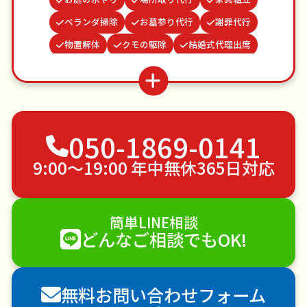
ベランダ掃除
お墓参り代行
謝罪代行
物置解体
クモの駆除
結婚式代理出席
網戸張替え
買い物代行
カーテンレール取り付け
水道パッキン交換
病院付き添い
蜂の巣駆除
ゴキブリ駆除
不用品回収
ゴミ屋敷片付け
050-1869-0141
草刈り・草むしり
家具の移動
引っ越し
植木の剪定
植木の伐採
手すり取り付け
9:00〜19:00 年中無休365日対応
ペットのお世話
エアコンクリーニング
DIY・日曜大工
ハウスクリーニング
簡単LINE相談
雪かき・雪下ろし
電球交換
どんなご相談でもOK!
襖（ふすま）の張替え
空き家管理
各種代行
害獣駆除
防草シート施工
ナメクジ駆除
無料お問い合わせフォーム
害虫駆除