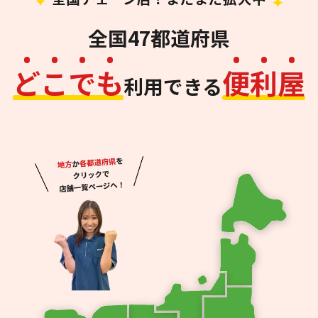
全国47都道府県
ど
こ
で
も
便
利
屋
利用できる