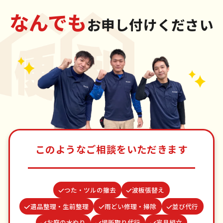
なんでも
お申し付けください
このようなご相談をいただきます
つた・ツルの撤去
波板張替え
遺品整理・生前整理
雨どい修理・掃除
並び代行
お庭の水やり
場所取り代行
家具組立