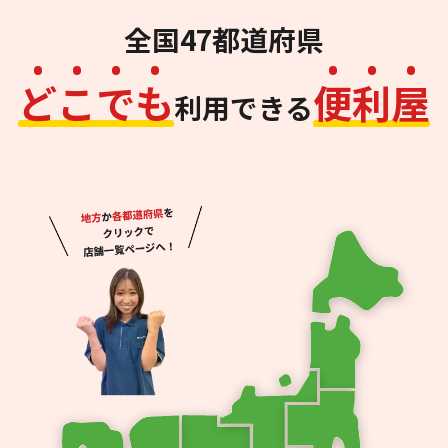
全国47都道府県
ど
こ
で
も
便
利
屋
利用できる