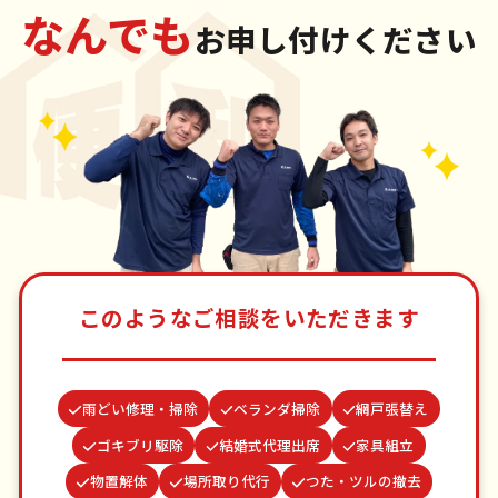
なんでも
お申し付けください
このようなご相談をいただきます
雨どい修理・掃除
ベランダ掃除
網戸張替え
ゴキブリ駆除
結婚式代理出席
家具組立
物置解体
場所取り代行
つた・ツルの撤去