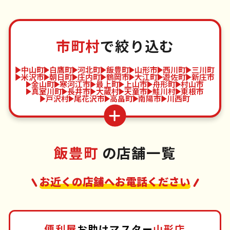
市町村
で絞り込む
中山町
白鷹町
河北町
飯豊町
山形市
西川町
三川町
米沢市
朝日町
庄内町
鶴岡市
大江町
遊佐町
新庄市
金山町
寒河江市
最上町
上山市
舟形町
村山市
真室川町
長井市
大蔵村
天童市
鮭川村
東根市
戸沢村
尾花沢市
高畠町
南陽市
川西町
飯豊町
の店舗一覧
お近くの店舗へお電話ください
便利屋
お助けマスター
山形店