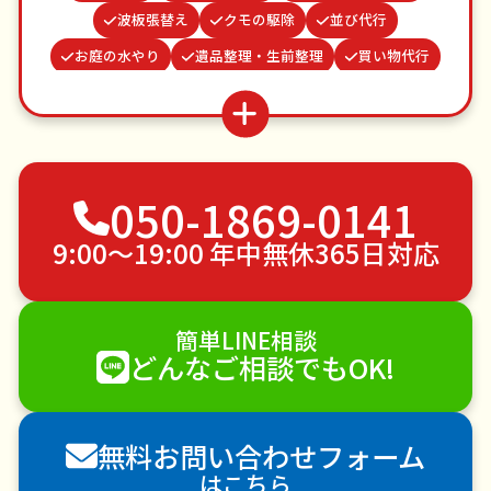
波板張替え
クモの駆除
並び代行
お庭の水やり
遺品整理・生前整理
買い物代行
病院付き添い
カーテンレール取り付け
水道パッキン交換
お墓参り代行
謝罪代行
蜂の巣駆除
不用品回収
ゴミ屋敷片付け
050-1869-0141
草刈り・草むしり
家具の移動
引っ越し
植木の剪定
植木の伐採
手すり取り付け
9:00〜19:00 年中無休365日対応
ペットのお世話
エアコンクリーニング
DIY・日曜大工
ハウスクリーニング
簡単LINE相談
雪かき・雪下ろし
電球交換
どんなご相談でもOK!
襖（ふすま）の張替え
空き家管理
各種代行
害獣駆除
防草シート施工
ナメクジ駆除
無料お問い合わせフォーム
害虫駆除
はこちら