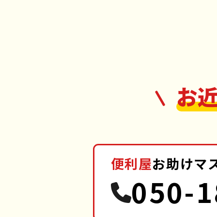
お
便利屋
お助けマ
050-1