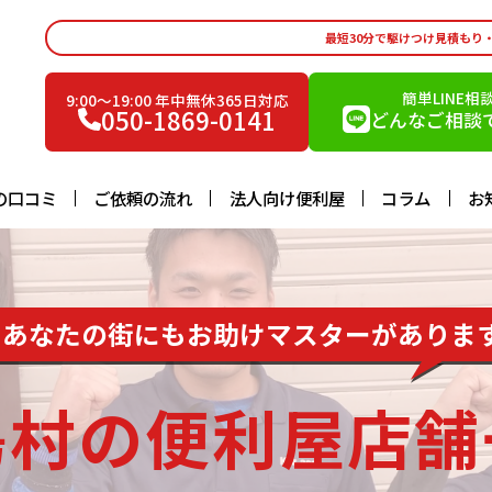
最短30分で駆けつけ見積もり
簡単LINE相
9:00〜19:00 年中無休365日対応
050-1869-0141
どんなご相談で
の口コミ
ご依頼の流れ
法人向け便利屋
コラム
お
あなたの街にもお助けマスターがありま
島村の便利屋店舗