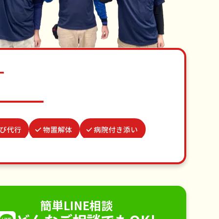
す
び代行
物置解体
病院付き添い
具組立
お庭の水やり
クモの駆除
不用品回収
ゴミ屋敷片付け
り取り付け
ペットのお世話
簡単LINE相談
電球交換
襖（ふすま）の張替え