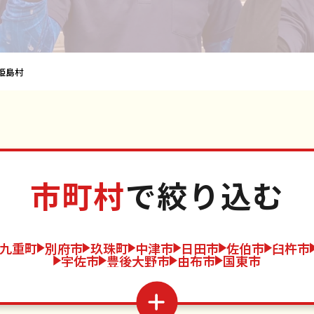
姫島村
市町村
で絞り込む
九重町
別府市
玖珠町
中津市
日田市
佐伯市
臼杵市
宇佐市
豊後大野市
由布市
国東市