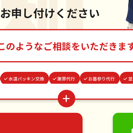
お申し付けください
このようなご相談をいただきま
水道パッキン交換
謝罪代行
お墓参り代行
並
蜂の巣駆除
買い物代行
雨どい修理・掃除
家
カーテンレール取り付け
波板張替え
結婚式代理出席
移動
引っ越し
植木の剪定
植木の伐採
手す
・日曜大工
ハウスクリーニング
雪かき・雪下ろし