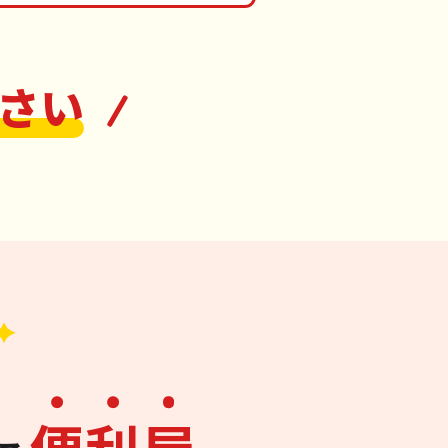
さい
便
利
屋