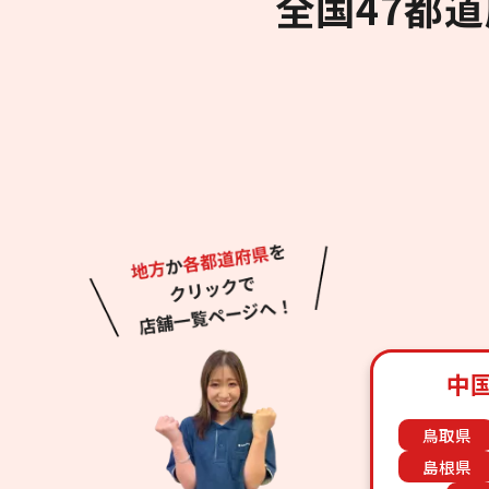
全国47都
中
鳥取県
島根県