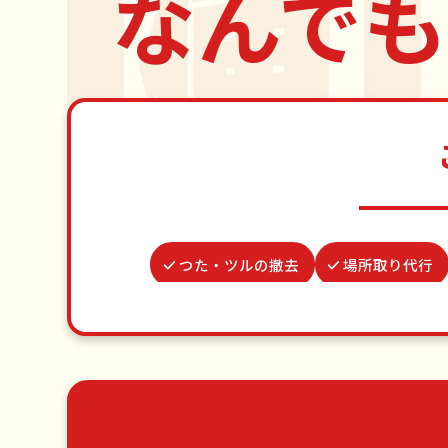
なんでも
つた・ツルの撤去
場所取り代行
ゴキブリ駆除
遺品整理・生前整理
ベランダ掃除
網戸張替え
草刈り・草むしり
家具の
エアコンクリーニング
DIY