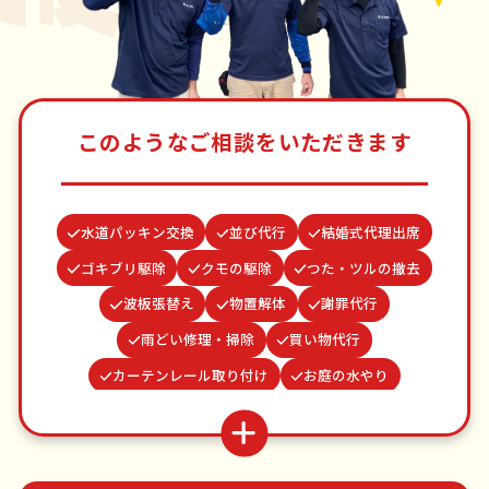
このようなご相談をいただきます
水道パッキン交換
並び代行
結婚式代理出席
ゴキブリ駆除
クモの駆除
つた・ツルの撤去
波板張替え
物置解体
謝罪代行
雨どい修理・掃除
買い物代行
カーテンレール取り付け
お庭の水やり
網戸張替え
場所取り代行
蜂の巣駆除
家具組立
病院付き添い
お墓参り代行
ベランダ掃除
遺品整理・生前整理
不用品回収