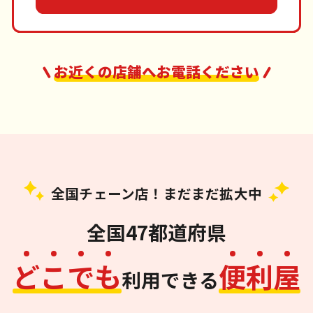
お近くの店舗へお電話ください
全国チェーン店！まだまだ拡大中
全国47都道府県
ど
こ
で
も
便
利
屋
利用できる