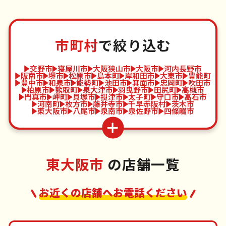
市町村
で絞り込む
交野市
寝屋川市
大阪狭山市
大阪市
河内長野市
阪南市
堺市
松原市
島本町
岸和田市
大東市
豊能町
豊中市
和泉市
能勢町
池田市
箕面市
忠岡町
吹田市
柏原市
熊取町
泉大津市
羽曳野市
田尻町
高槻市
門真市
岬町
貝塚市
摂津市
太子町
守口市
高石市
河南町
枚方市
藤井寺市
千早赤阪村
茨木市
東大阪市
八尾市
泉南市
泉佐野市
四條畷市
東大阪市
の店舗一覧
お近くの店舗へお電話ください