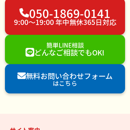
050-1869-0141
ゴミ屋敷片付け
草刈り・草むしり
家具の移動
引っ越し
植木の剪定
植木の伐採
9:00〜19:00 年中無休365日対応
手すり取り付け
ペットのお世話
エアコンクリーニング
DIY・日曜大工
簡単LINE相談
ハウスクリーニング
雪かき・雪下ろし
電球交換
どんなご相談でもOK!
襖（ふすま）の張替え
空き家管理
各種代行
害獣駆除
防草シート施工
ナメクジ駆除
無料お問い合わせフォーム
害虫駆除
はこちら