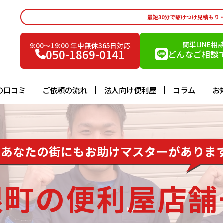
最短30分で駆けつけ見積もり
簡単LINE相
9:00〜19:00 年中無休365日対応
050-1869-0141
どんなご相談で
の口コミ
ご依頼の流れ
法人向け便利屋
コラム
お
あなたの街にもお助けマスターがありま
根町の便利屋店舗