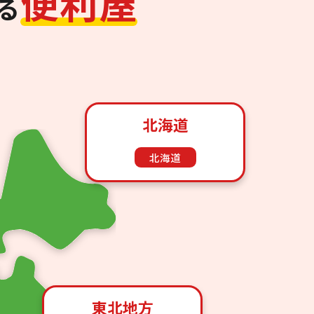
便
利
屋
る
北海道
北海道
東北地方