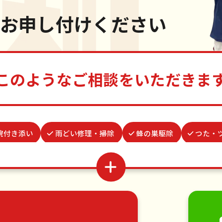
お申し付けください
このようなご相談をいただきま
院付き添い
雨どい修理・掃除
蜂の巣駆除
つた・
謝罪代行
物置解体
網戸張替え
遺品整理・生
ダ掃除
クモの駆除
場所取り代行
ゴキブリ駆除
家具の移動
引っ越し
植木の剪定
植木の伐採