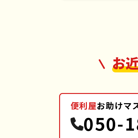
お
便利屋
お助けマ
050-1