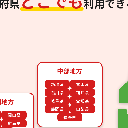
ど
こ
で
も
道府県
利用でき
中部地方
新潟県
富山県
石川県
福井県
国地方
岐阜県
愛知県
静岡県
山梨県
岡山県
長野県
広島県