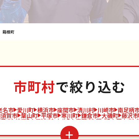
箱根町
市町村
で絞り込む
老名市
愛川町
横浜市
座間市
清川村
川崎市
南足柄
横須賀市
葉山町
平塚市
寒川町
鎌倉市
大磯町
藤沢市
逗子市
松田町
三浦市
山北町
秦野市
開成町
厚木市