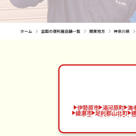
ホーム
全国の便利屋店舗一覧
関東地方
神奈川県
伊勢原市
湯河原町
海
綾瀬市
足利郡山北町
茅ヶ崎市
大井町