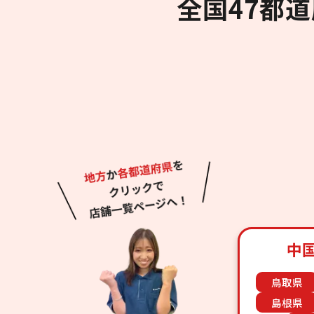
全国47都
中
鳥取県
島根県