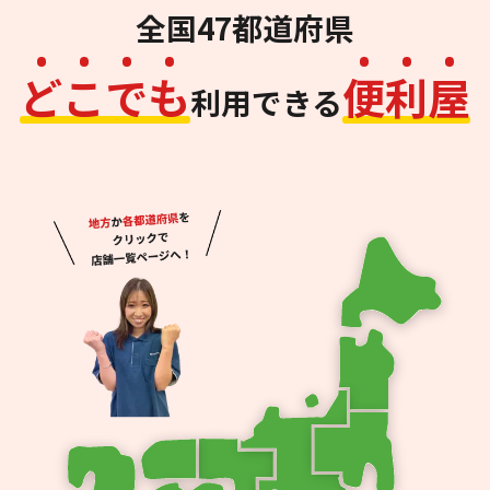
全国47都道府県
ど
こ
で
も
便
利
屋
利用できる