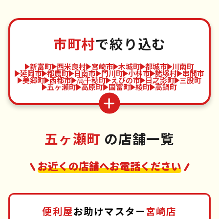
市町村
で絞り込む
新富町
西米良村
宮崎市
木城町
都城市
川南町
延岡市
都農町
日南市
門川町
小林市
諸塚村
串間市
美郷町
西都市
高千穂町
えびの市
日之影町
三股町
五ヶ瀬町
高原町
国富町
綾町
高鍋町
五ヶ瀬町
の店舗一覧
お近くの店舗へお電話ください
便利屋
お助けマスター
宮崎店