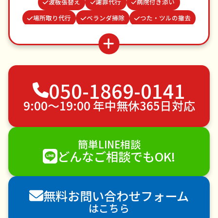
波板張替え
謝罪代行
病院付き添い
場所取り代行
ベランダ掃除
つた・ツルの撤去
買い物代行
ゴキブリ駆除
クモの駆除
水道パッキン交換
蜂の巣駆除
並び代行
お庭の水やり
不用品回収
ゴミ屋敷片付け
050-1869-0141
草刈り・草むしり
家具の移動
引っ越し
植木の剪定
植木の伐採
手すり取り付け
9:00〜19:00 年中無休365日対応
ペットのお世話
エアコンクリーニング
DIY・日曜大工
ハウスクリーニング
簡単LINE相談
雪かき・雪下ろし
電球交換
どんなご相談でもOK!
襖（ふすま）の張替え
空き家管理
各種代行
害獣駆除
防草シート施工
ナメクジ駆除
無料お問い合わせフォーム
害虫駆除
はこちら