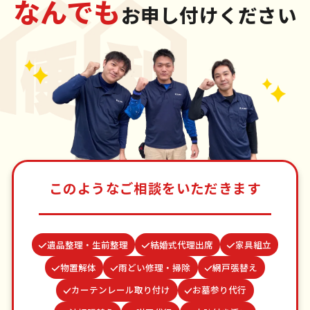
なんでも
お申し付けください
このようなご相談をいただきます
遺品整理・生前整理
結婚式代理出席
家具組立
物置解体
雨どい修理・掃除
網戸張替え
カーテンレール取り付け
お墓参り代行