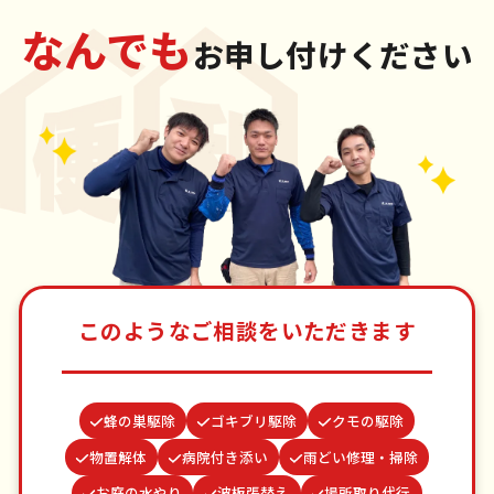
なんでも
お申し付けください
このようなご相談をいただきます
蜂の巣駆除
ゴキブリ駆除
クモの駆除
物置解体
病院付き添い
雨どい修理・掃除
お庭の水やり
波板張替え
場所取り代行