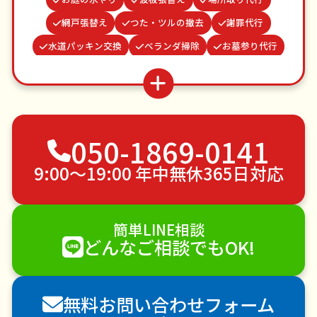
網戸張替え
つた・ツルの撤去
謝罪代行
水道パッキン交換
ベランダ掃除
お墓参り代行
家具組立
並び代行
結婚式代理出席
カーテンレール取り付け
買い物代行
遺品整理・生前整理
不用品回収
ゴミ屋敷片付け
050-1869-0141
草刈り・草むしり
家具の移動
引っ越し
植木の剪定
植木の伐採
手すり取り付け
9:00〜19:00 年中無休365日対応
ペットのお世話
エアコンクリーニング
DIY・日曜大工
ハウスクリーニング
簡単LINE相談
雪かき・雪下ろし
電球交換
どんなご相談でもOK!
襖（ふすま）の張替え
空き家管理
各種代行
害獣駆除
防草シート施工
ナメクジ駆除
無料お問い合わせフォーム
害虫駆除