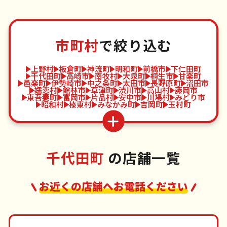
市町村
で絞り込む
上野村
板倉町
神流町
明和町
前橋市
下仁田町
千代田町
高崎市
南牧村
大泉町
桐生市
甘楽町
邑楽町
伊勢崎市
中之条町
太田市
長野原町
沼田市
嬬恋村
館林市
草津町
渋川市
高山村
藤岡市
東吾妻町
富岡市
片品村
安中市
川場村
みどり市
昭和村
榛東村
みなかみ町
吉岡町
玉村町
千代田町
の店舗一覧
お近くの店舗へお電話ください