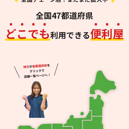
全国47都道府県
ど
こ
で
も
便
利
屋
利用できる