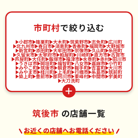
市町村
で絞り込む
小郡市
篠栗町
大木町
筑紫野市
志免町
広川町
北九州市
春日市
須恵町
香春町
福岡市
大野城市
新宮町
添田町
大牟田市
宗像市
久山町
糸田町
久留米市
太宰府市
粕屋町
川崎町
直方市
古賀市
芦屋町
大任町
飯塚市
福津市
水巻町
赤村
田川市
うきは市
岡垣町
福智町
八女市
嘉麻市
小竹町
みやこ町
筑後市
朝倉市
鞍手町
吉富町
大川市
みやま市
桂川町
上毛町
行橋市
糸島市
筑前町
築上町
豊前市
那珂川市
東峰村
中間市
宇美町
大刀洗町
筑後市
の店舗一覧
お近くの店舗へお電話ください