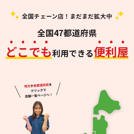
全国チェーン店！まだまだ拡大中
全国47都道府県
ど
こ
で
も
便
利
屋
利用できる