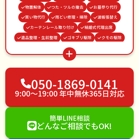
物置解体
つた・ツルの撤去
お墓参り代行
買い物代行
雨どい修理・掃除
波板張替え
カーテンレール取り付け
結婚式代理出席
遺品整理・生前整理
ゴキブリ駆除
クモの駆除
病院付き添い
蜂の巣駆除
水道パッキン交換
網戸張替え
謝罪代行
並び代行
家具組立
不用品回収
ゴミ屋敷片付け
草刈り・草むしり
050-1869-0141
家具の移動
引っ越し
植木の剪定
植木の伐採
手すり取り付け
ペットのお世話
9:00〜19:00 年中無休365日対応
エアコンクリーニング
DIY・日曜大工
ハウスクリーニング
雪かき・雪下ろし
電球交換
簡単LINE相談
襖（ふすま）の張替え
空き家管理
各種代行
どんなご相談でもOK!
害獣駆除
防草シート施工
ナメクジ駆除