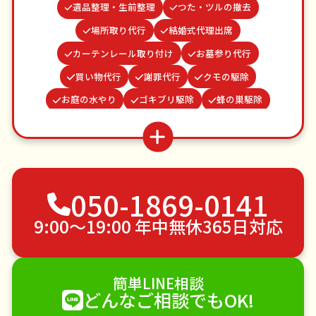
遺品整理・生前整理
つた・ツルの撤去
場所取り代行
結婚式代理出席
カーテンレール取り付け
お墓参り代行
買い物代行
謝罪代行
クモの駆除
お庭の水やり
ゴキブリ駆除
蜂の巣駆除
病院付き添い
並び代行
波板張替え
ベランダ掃除
家具組立
網戸張替え
雨どい修理・掃除
物置解体
水道パッキン交換
050-1869-0141
不用品回収
ゴミ屋敷片付け
草刈り・草むしり
家具の移動
引っ越し
植木の剪定
9:00〜19:00 年中無休365日対応
植木の伐採
手すり取り付け
ペットのお世話
エアコンクリーニング
DIY・日曜大工
簡単LINE相談
ハウスクリーニング
雪かき・雪下ろし
電球交換
どんなご相談でもOK!
襖（ふすま）の張替え
空き家管理
各種代行