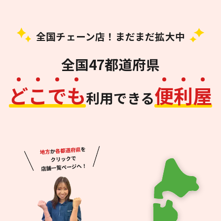
全国チェーン店！まだまだ拡大中
全国47都道府県
ど
こ
で
も
便
利
屋
利用できる