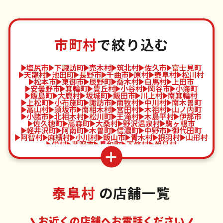
市町村
で絞り込む
塩尻市
下諏訪町
売木村
筑北村
佐久市
富士見町
天龍村
池田町
長野市
千曲市
原村
泰阜村
松川村
松本市
東御市
辰野町
喬木村
白馬村
上田市
安曇野市
箕輪町
豊丘村
小谷村
岡谷市
小海町
飯島町
大鹿村
坂城町
飯田市
川上村
南箕輪村
上松町
小布施町
諏訪市
南牧村
中川村
南木曽町
高山村
須坂市
南相木村
宮田村
木祖村
山ノ内町
小諸市
北相木村
松川町
王滝村
木島平村
伊那市
佐久穂町
高森町
大桑村
野沢温泉村
駒ヶ根市
軽井沢町
阿南町
木曽町
信濃町
中野市
御代田町
阿智村
麻績村
小川村
飯山市
青木村
根羽村
山形村
栄村
茅野市
長和町
下條村
朝日村
泰阜村
の店舗一覧
お近くの店舗へお電話ください