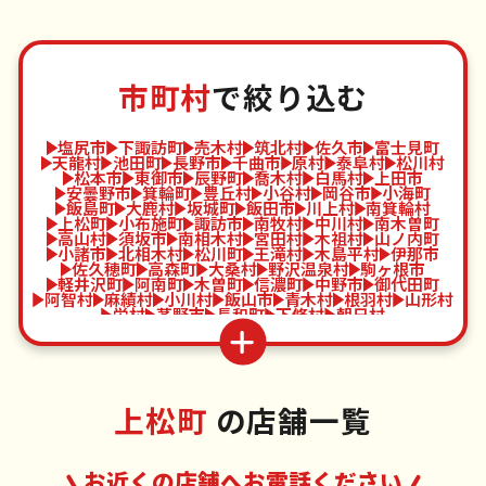
市町村
で絞り込む
塩尻市
下諏訪町
売木村
筑北村
佐久市
富士見町
天龍村
池田町
長野市
千曲市
原村
泰阜村
松川村
松本市
東御市
辰野町
喬木村
白馬村
上田市
安曇野市
箕輪町
豊丘村
小谷村
岡谷市
小海町
飯島町
大鹿村
坂城町
飯田市
川上村
南箕輪村
上松町
小布施町
諏訪市
南牧村
中川村
南木曽町
高山村
須坂市
南相木村
宮田村
木祖村
山ノ内町
小諸市
北相木村
松川町
王滝村
木島平村
伊那市
佐久穂町
高森町
大桑村
野沢温泉村
駒ヶ根市
軽井沢町
阿南町
木曽町
信濃町
中野市
御代田町
阿智村
麻績村
小川村
飯山市
青木村
根羽村
山形村
栄村
茅野市
長和町
下條村
朝日村
上松町
の店舗一覧
お近くの店舗へお電話ください