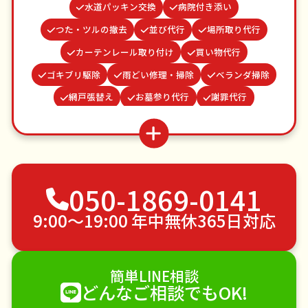
水道パッキン交換
病院付き添い
つた・ツルの撤去
並び代行
場所取り代行
カーテンレール取り付け
買い物代行
ゴキブリ駆除
雨どい修理・掃除
ベランダ掃除
網戸張替え
お墓参り代行
謝罪代行
蜂の巣駆除
物置解体
波板張替え
遺品整理・生前整理
クモの駆除
お庭の水やり
家具組立
結婚式代理出席
不用品回収
050-1869-0141
ゴミ屋敷片付け
草刈り・草むしり
家具の移動
引っ越し
植木の剪定
植木の伐採
9:00〜19:00 年中無休365日対応
手すり取り付け
ペットのお世話
エアコンクリーニング
DIY・日曜大工
簡単LINE相談
ハウスクリーニング
雪かき・雪下ろし
電球交換
どんなご相談でもOK!
襖（ふすま）の張替え
空き家管理
各種代行