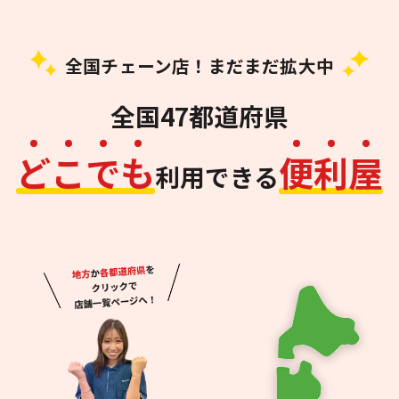
全国チェーン店！まだまだ拡大中
全国47都道府県
ど
こ
で
も
便
利
屋
利用できる