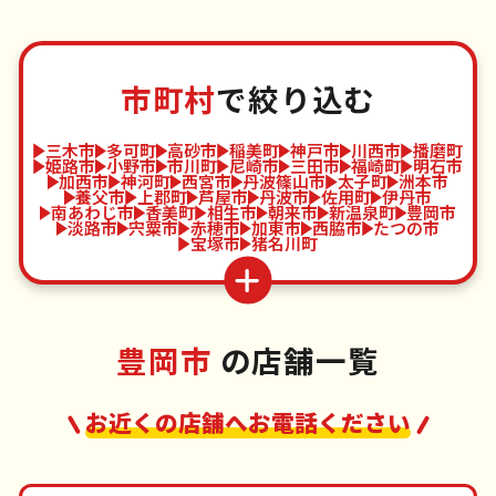
市町村
で絞り込む
三木市
多可町
高砂市
稲美町
神戸市
川西市
播磨町
姫路市
小野市
市川町
尼崎市
三田市
福崎町
明石市
加西市
神河町
西宮市
丹波篠山市
太子町
洲本市
養父市
上郡町
芦屋市
丹波市
佐用町
伊丹市
南あわじ市
香美町
相生市
朝来市
新温泉町
豊岡市
淡路市
宍粟市
赤穂市
加東市
西脇市
たつの市
宝塚市
猪名川町
豊岡市
の店舗一覧
お近くの店舗へお電話ください