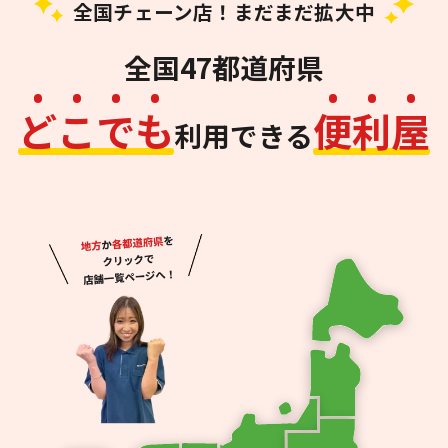
全国チェーン店！まだまだ拡大中
全国47都道府県
ど
こ
で
も
便
利
屋
利用できる