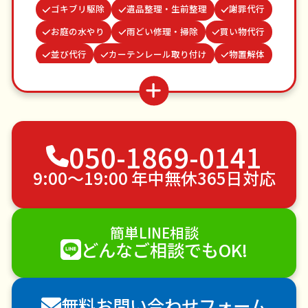
ゴキブリ駆除
遺品整理・生前整理
謝罪代行
お庭の水やり
雨どい修理・掃除
買い物代行
並び代行
カーテンレール取り付け
物置解体
家具組立
網戸張替え
ベランダ掃除
病院付き添い
クモの駆除
波板張替え
不用品回収
ゴミ屋敷片付け
草刈り・草むしり
050-1869-0141
家具の移動
引っ越し
植木の剪定
植木の伐採
手すり取り付け
ペットのお世話
9:00〜19:00 年中無休365日対応
エアコンクリーニング
DIY・日曜大工
ハウスクリーニング
雪かき・雪下ろし
電球交換
簡単LINE相談
襖（ふすま）の張替え
空き家管理
各種代行
どんなご相談でもOK!
害獣駆除
防草シート施工
ナメクジ駆除
害虫駆除
無料お問い合わせフォーム