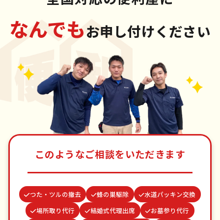
なんでも
お申し付けください
このようなご相談をいただきます
つた・ツルの撤去
蜂の巣駆除
水道パッキン交換
場所取り代行
結婚式代理出席
お墓参り代行