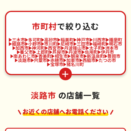
市町村
で絞り込む
三木市
多可町
高砂市
稲美町
神戸市
川西市
播磨町
姫路市
小野市
市川町
尼崎市
三田市
福崎町
明石市
加西市
神河町
西宮市
丹波篠山市
太子町
洲本市
養父市
上郡町
芦屋市
丹波市
佐用町
伊丹市
南あわじ市
香美町
相生市
朝来市
新温泉町
豊岡市
淡路市
宍粟市
赤穂市
加東市
西脇市
たつの市
宝塚市
猪名川町
淡路市
の店舗一覧
お近くの店舗へお電話ください