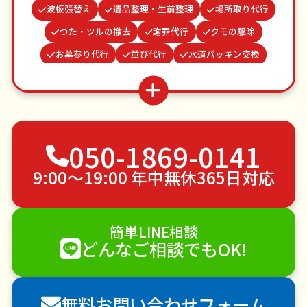
波板張替え
遺品整理・生前整理
場所取り代行
つた・ツルの撤去
謝罪代行
クモの駆除
お墓参り代行
並び代行
水道パッキン交換
買い物代行
ベランダ掃除
ゴキブリ駆除
病院付き添い
雨どい修理・掃除
物置解体
お庭の水やり
不用品回収
ゴミ屋敷片付け
050-1869-0141
草刈り・草むしり
家具の移動
引っ越し
植木の剪定
植木の伐採
手すり取り付け
9:00〜19:00 年中無休365日対応
ペットのお世話
エアコンクリーニング
DIY・日曜大工
ハウスクリーニング
簡単LINE相談
雪かき・雪下ろし
電球交換
どんなご相談でもOK!
襖（ふすま）の張替え
空き家管理
各種代行
害獣駆除
防草シート施工
ナメクジ駆除
無料お問い合わせフォーム
害虫駆除