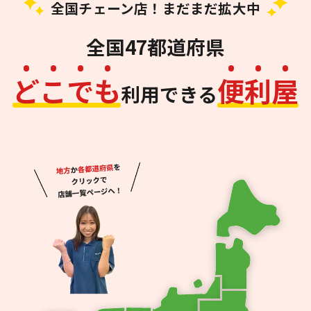
全国チェーン店！まだまだ拡大中
全国47都道府県
ど
こ
で
も
便
利
屋
利用できる