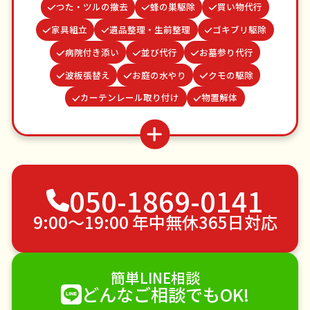
つた・ツルの撤去
蜂の巣駆除
買い物代行
家具組立
遺品整理・生前整理
ゴキブリ駆除
病院付き添い
並び代行
お墓参り代行
波板張替え
お庭の水やり
クモの駆除
カーテンレール取り付け
物置解体
雨どい修理・掃除
結婚式代理出席
網戸張替え
水道パッキン交換
謝罪代行
場所取り代行
ベランダ掃除
不用品回収
ゴミ屋敷片付け
050-1869-0141
草刈り・草むしり
家具の移動
引っ越し
植木の剪定
植木の伐採
手すり取り付け
9:00〜19:00 年中無休365日対応
ペットのお世話
エアコンクリーニング
DIY・日曜大工
ハウスクリーニング
簡単LINE相談
雪かき・雪下ろし
電球交換
どんなご相談でもOK!
襖（ふすま）の張替え
空き家管理
各種代行