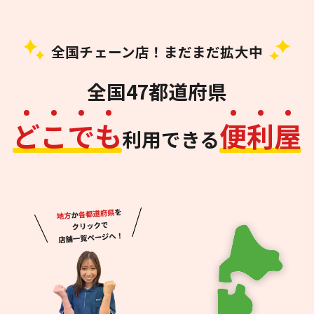
全国チェーン店！まだまだ拡大中
全国47都道府県
ど
こ
で
も
便
利
屋
利用できる