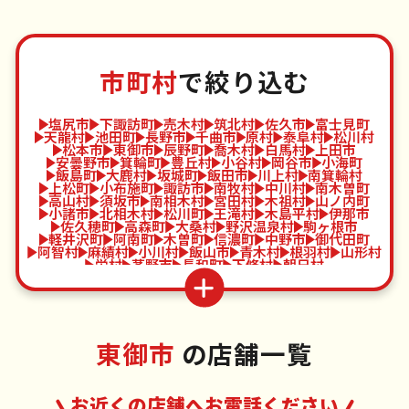
市町村
で絞り込む
塩尻市
下諏訪町
売木村
筑北村
佐久市
富士見町
天龍村
池田町
長野市
千曲市
原村
泰阜村
松川村
松本市
東御市
辰野町
喬木村
白馬村
上田市
安曇野市
箕輪町
豊丘村
小谷村
岡谷市
小海町
飯島町
大鹿村
坂城町
飯田市
川上村
南箕輪村
上松町
小布施町
諏訪市
南牧村
中川村
南木曽町
高山村
須坂市
南相木村
宮田村
木祖村
山ノ内町
小諸市
北相木村
松川町
王滝村
木島平村
伊那市
佐久穂町
高森町
大桑村
野沢温泉村
駒ヶ根市
軽井沢町
阿南町
木曽町
信濃町
中野市
御代田町
阿智村
麻績村
小川村
飯山市
青木村
根羽村
山形村
栄村
茅野市
長和町
下條村
朝日村
東御市
の店舗一覧
お近くの店舗へお電話ください