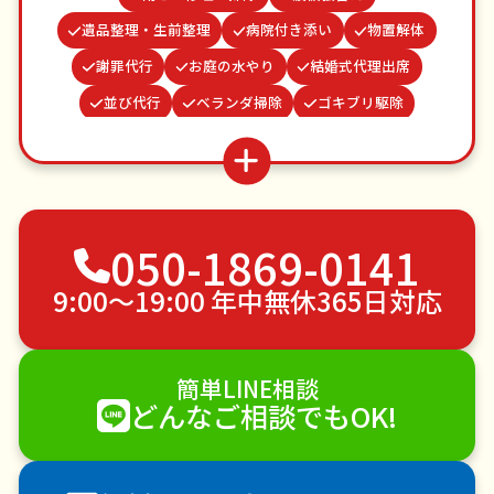
遺品整理・生前整理
病院付き添い
物置解体
謝罪代行
お庭の水やり
結婚式代理出席
並び代行
ベランダ掃除
ゴキブリ駆除
カーテンレール取り付け
網戸張替え
場所取り代行
水道パッキン交換
家具組立
クモの駆除
つた・ツルの撤去
不用品回収
050-1869-0141
ゴミ屋敷片付け
草刈り・草むしり
家具の移動
引っ越し
植木の剪定
植木の伐採
9:00〜19:00 年中無休365日対応
手すり取り付け
ペットのお世話
エアコンクリーニング
DIY・日曜大工
簡単LINE相談
ハウスクリーニング
雪かき・雪下ろし
電球交換
どんなご相談でもOK!
襖（ふすま）の張替え
空き家管理
各種代行
害獣駆除
防草シート施工
ナメクジ駆除