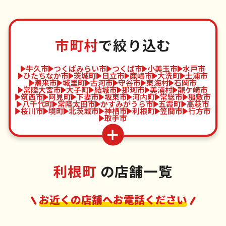
市町村
で絞り込む
牛久市
つくばみらい市
つくば市
小美玉市
水戸市
ひたちなか市
茨城町
日立市
鹿嶋市
大洗町
土浦市
潮来市
城里町
古河市
守谷市
東海村
石岡市
常陸大宮市
大子町
結城市
那珂市
美浦村
龍ケ崎市
筑西市
阿見町
下妻市
坂東市
河内町
常総市
稲敷市
八千代町
常陸太田市
かすみがうら市
五霞町
高萩市
桜川市
境町
北茨城市
神栖市
利根町
笠間市
行方市
取手市
利根町
の店舗一覧
お近くの店舗へお電話ください