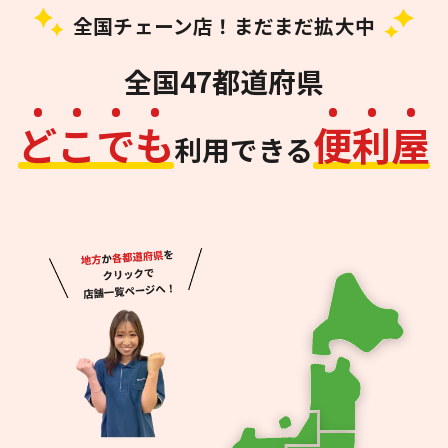
全国チェーン店！まだまだ拡大中
全国47都道府県
ど
こ
で
も
便
利
屋
利用できる