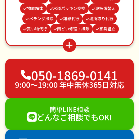
物置解体
水道パッキン交換
波板張替え
ベランダ掃除
謝罪代行
場所取り代行
買い物代行
雨どい修理・掃除
家具組立
お庭の水やり
ゴキブリ駆除
お墓参り代行
カーテンレール取り付け
蜂の巣駆除
結婚式代理出席
不用品回収
ゴミ屋敷片付け
050-1869-0141
草刈り・草むしり
家具の移動
引っ越し
植木の剪定
植木の伐採
手すり取り付け
9:00〜19:00 年中無休365日対応
ペットのお世話
エアコンクリーニング
DIY・日曜大工
ハウスクリーニング
簡単LINE相談
雪かき・雪下ろし
電球交換
どんなご相談でもOK!
襖（ふすま）の張替え
空き家管理
各種代行
害獣駆除
防草シート施工
ナメクジ駆除