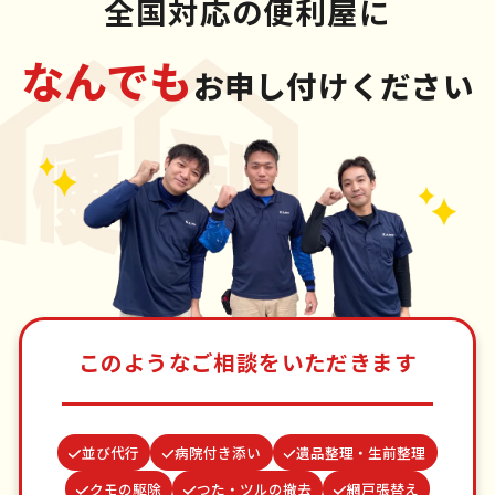
全国対応の便利屋に
なんでも
お申し付けください
このようなご相談をいただきます
並び代行
病院付き添い
遺品整理・生前整理
クモの駆除
つた・ツルの撤去
網戸張替え