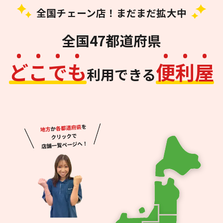
全国チェーン店！まだまだ拡大中
全国47都道府県
ど
こ
で
も
便
利
屋
利用できる