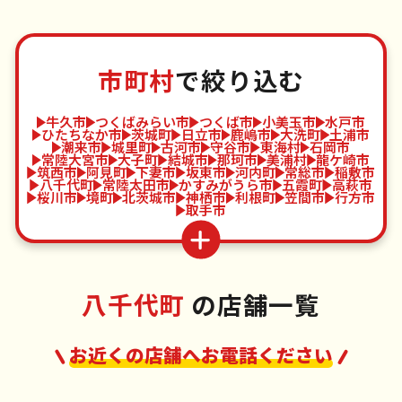
市町村
で絞り込む
牛久市
つくばみらい市
つくば市
小美玉市
水戸市
ひたちなか市
茨城町
日立市
鹿嶋市
大洗町
土浦市
潮来市
城里町
古河市
守谷市
東海村
石岡市
常陸大宮市
大子町
結城市
那珂市
美浦村
龍ケ崎市
筑西市
阿見町
下妻市
坂東市
河内町
常総市
稲敷市
八千代町
常陸太田市
かすみがうら市
五霞町
高萩市
桜川市
境町
北茨城市
神栖市
利根町
笠間市
行方市
取手市
八千代町
の店舗一覧
お近くの店舗へお電話ください