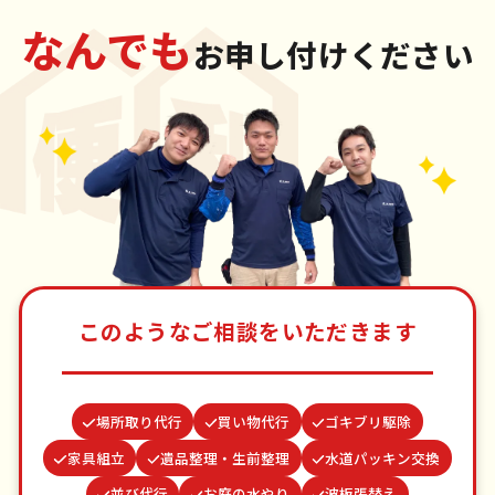
なんでも
お申し付けください
このようなご相談をいただきます
場所取り代行
買い物代行
ゴキブリ駆除
家具組立
遺品整理・生前整理
水道パッキン交換
並び代行
お庭の水やり
波板張替え