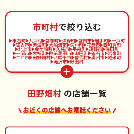
市町村
で絞り込む
雫石町
九戸村
葛巻町
洋野町
盛岡市
岩手町
一戸町
宮古市
紫波町
大船渡市
矢巾町
花巻市
西和賀町
北上市
金ケ崎町
久慈市
平泉町
遠野市
住田町
一関市
大槌町
陸前高田市
山田町
釜石市
岩泉町
二戸市
田野畑村
八幡平市
普代村
奥州市
軽米町
滝沢市
野田村
田野畑村
の店舗一覧
お近くの店舗へお電話ください