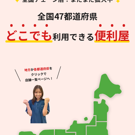
全国47都道府県
ど
こ
で
も
便
利
屋
利用できる