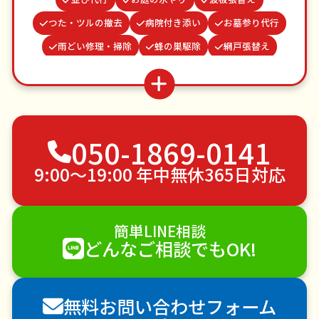
つた・ツルの撤去
病院付き添い
お墓参り代行
雨どい修理・掃除
蜂の巣駆除
網戸張替え
物置解体
クモの駆除
謝罪代行
ベランダ掃除
カーテンレール取り付け
結婚式代理出席
不用品回収
ゴミ屋敷片付け
050-1869-0141
草刈り・草むしり
家具の移動
引っ越し
植木の剪定
植木の伐採
手すり取り付け
9:00〜19:00 年中無休365日対応
ペットのお世話
エアコンクリーニング
DIY・日曜大工
ハウスクリーニング
簡単LINE相談
雪かき・雪下ろし
電球交換
どんなご相談でもOK!
襖（ふすま）の張替え
空き家管理
各種代行
害獣駆除
防草シート施工
ナメクジ駆除
無料お問い合わせフォーム
害虫駆除