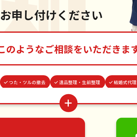
お申し付けください
このようなご相談をいただきま
つた・ツルの撤去
遺品整理・生前整理
結婚式代理
網戸張替え
謝罪代行
家具組立
雨どい修理・掃
モの駆除
ベランダ掃除
買い物代行
蜂の巣駆除
家具の移動
引っ越し
植木の剪定
植木の伐採