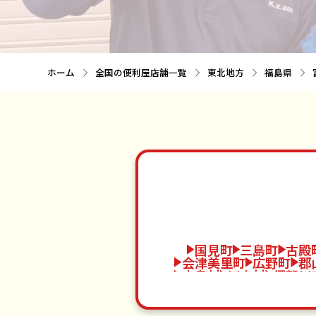
ホーム
全国の便利屋店舗一覧
東北地方
福島県
国見町
三島町
古殿
会津美里町
広野町
郡
中島村
川内村
須賀川
矢祭町
浪江町
二本