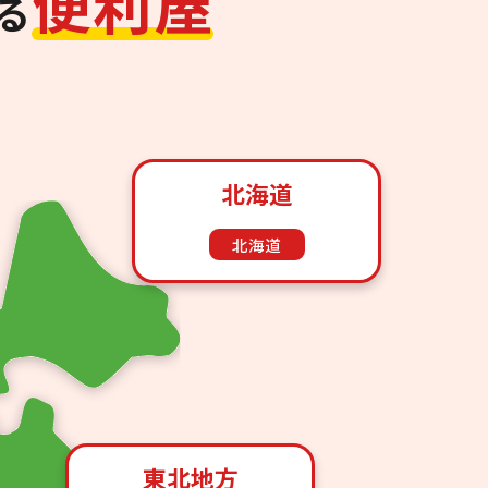
便
利
屋
る
北海道
北海道
東北地方