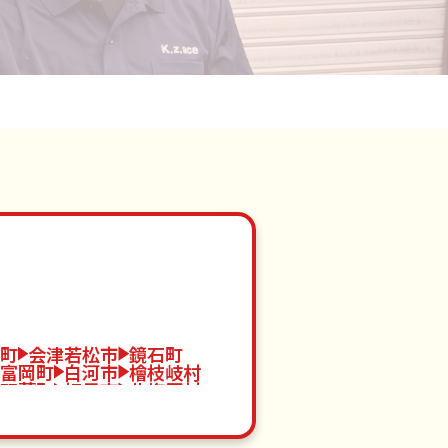
町
会津若松市
鏡石町
富岡町
白河市
檜枝岐村
双葉町
相馬市
北塩原村
地町
伊達市
会津坂下町
町