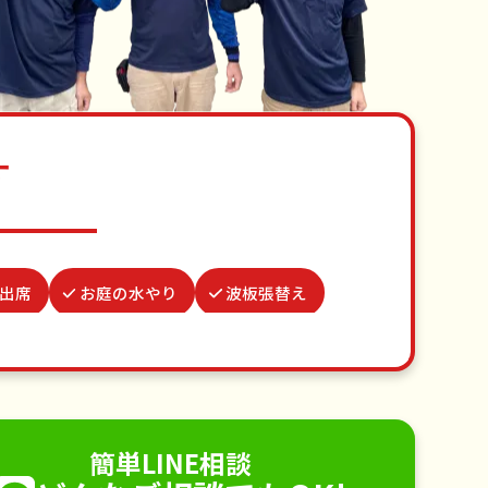
す
出席
お庭の水やり
波板張替え
除
ゴキブリ駆除
並び代行
お墓参り代行
不用品回収
手すり取り付け
ペットのお世話
簡単LINE相談