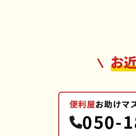
お
便利屋
お助けマ
050-1