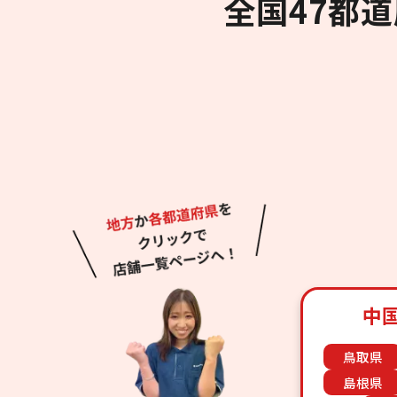
全国47都
中
鳥取県
島根県