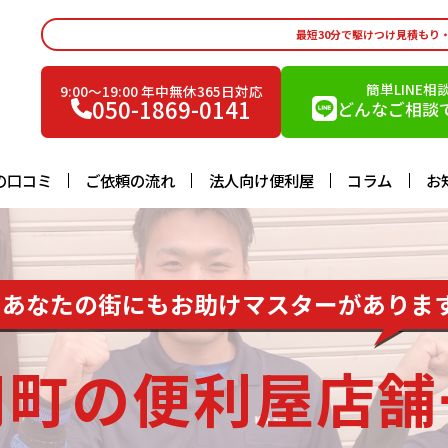
最短30分で駆けつけ見積もり
簡単LINE相
9:00〜19:00 年中無休365日対応
050-1869-0141
どんなご相談で
の口コミ
ご依頼の流れ
法人向け便利屋
コラム
お
あなたの街にもお助けマスターがありま
岡町の便利屋店舗