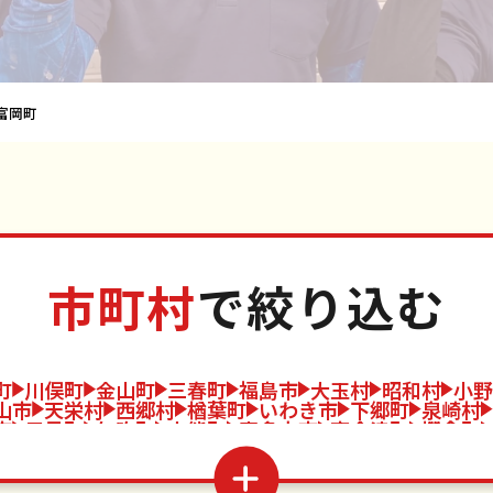
富岡町
市町村
で絞り込む
町
川俣町
金山町
三春町
福島市
大玉村
昭和村
小野
山市
天栄村
西郷村
楢葉町
いわき市
下郷町
泉崎村
市
只見町
矢吹町
大熊町
喜多方市
南会津町
棚倉町
松市
西会津町
塙町
葛尾村
田村市
磐梯町
鮫川村
新
玉川村
本宮市
湯川村
平田村
桑折町
柳津町
浅川