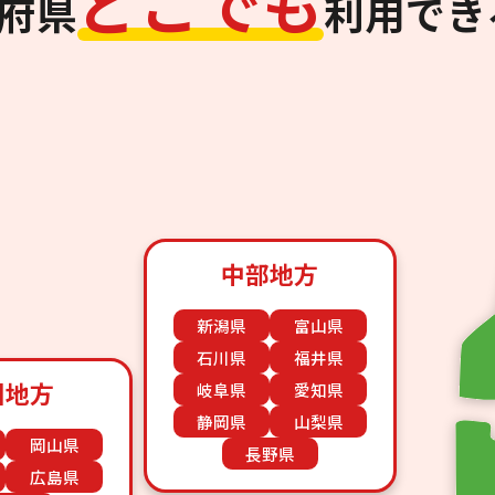
ど
こ
で
も
道府県
利用でき
中部地方
新潟県
富山県
石川県
福井県
国地方
岐阜県
愛知県
静岡県
山梨県
岡山県
長野県
広島県