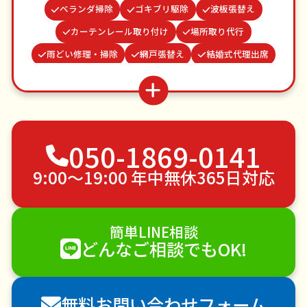
ベランダ掃除
ゴキブリ駆除
波板張替え
カーテンレール取り付け
場所取り代行
雨どい修理・掃除
網戸張替え
結婚式代理出席
並び代行
水道パッキン交換
病院付き添い
買い物代行
遺品整理・生前整理
お庭の水やり
不用品回収
ゴミ屋敷片付け
草刈り・草むしり
050-1869-0141
家具の移動
引っ越し
植木の剪定
植木の伐採
手すり取り付け
ペットのお世話
9:00〜19:00 年中無休365日対応
エアコンクリーニング
DIY・日曜大工
ハウスクリーニング
雪かき・雪下ろし
電球交換
簡単LINE相談
襖（ふすま）の張替え
空き家管理
各種代行
どんなご相談でもOK!
害獣駆除
防草シート施工
ナメクジ駆除
害虫駆除
無料お問い合わせフォーム