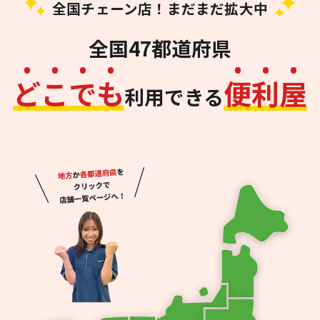
全国チェーン店！まだまだ拡大中
全国47都道府県
ど
こ
で
も
便
利
屋
利用できる