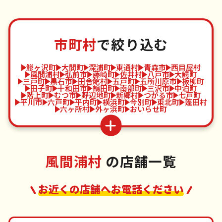
市町村
で絞り込む
鰺ヶ沢町
大間町
深浦町
東通村
青森市
西目屋村
風間浦村
弘前市
藤崎町
佐井村
八戸市
大鰐町
三戸町
黒石市
田舎館村
五戸町
五所川原市
板柳町
田子町
十和田市
鶴田町
南部町
三沢市
中泊町
階上町
むつ市
野辺地町
新郷村
つがる市
七戸町
平川市
六戸町
平内町
横浜町
今別町
東北町
蓬田村
六ヶ所村
外ヶ浜町
おいらせ町
風間浦村
の店舗一覧
お近くの店舗へお電話ください