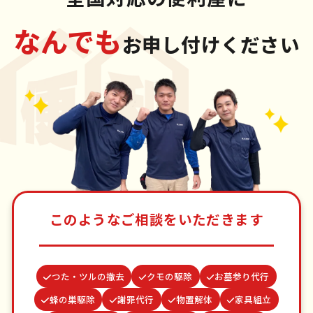
なんでも
お申し付けください
このようなご相談をいただきます
つた・ツルの撤去
クモの駆除
お墓参り代行
蜂の巣駆除
謝罪代行
物置解体
家具組立