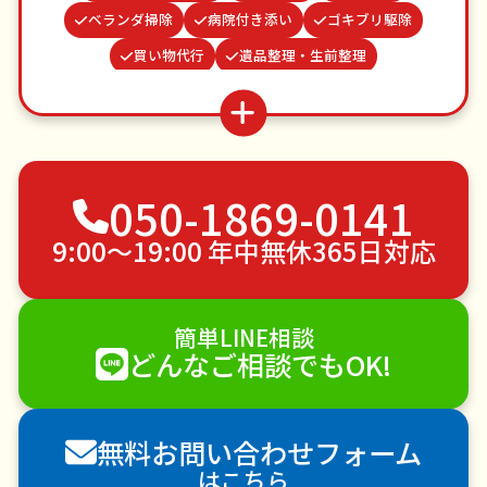
ベランダ掃除
病院付き添い
ゴキブリ駆除
買い物代行
遺品整理・生前整理
カーテンレール取り付け
網戸張替え
クモの駆除
お墓参り代行
お庭の水やり
並び代行
蜂の巣駆除
物置解体
不用品回収
050-1869-0141
ゴミ屋敷片付け
草刈り・草むしり
家具の移動
引っ越し
植木の剪定
植木の伐採
9:00〜19:00 年中無休365日対応
手すり取り付け
ペットのお世話
エアコンクリーニング
DIY・日曜大工
簡単LINE相談
ハウスクリーニング
雪かき・雪下ろし
電球交換
どんなご相談でもOK!
襖（ふすま）の張替え
空き家管理
各種代行
害獣駆除
防草シート施工
ナメクジ駆除
無料お問い合わせフォーム
害虫駆除
はこちら