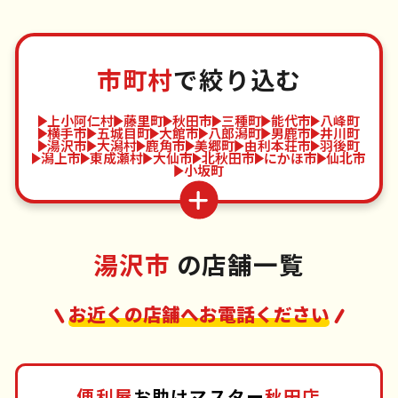
市町村
で絞り込む
上小阿仁村
藤里町
秋田市
三種町
能代市
八峰町
横手市
五城目町
大館市
八郎潟町
男鹿市
井川町
湯沢市
大潟村
鹿角市
美郷町
由利本荘市
羽後町
潟上市
東成瀬村
大仙市
北秋田市
にかほ市
仙北市
小坂町
湯沢市
の店舗一覧
お近くの店舗へお電話ください
便利屋
お助けマスター
秋田店