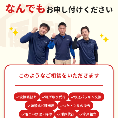
なんでも
お申し付けください
このようなご相談をいただきます
波板張替え
場所取り代行
水道パッキン交換
結婚式代理出席
つた・ツルの撤去
雨どい修理・掃除
謝罪代行
家具組立