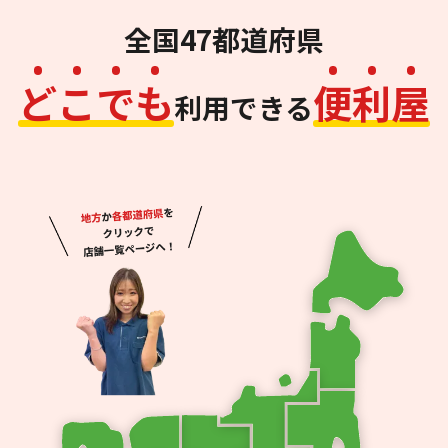
全国47都道府県
ど
こ
で
も
便
利
屋
利用できる