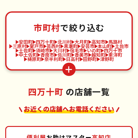
市町村
で絞り込む
安田町
四万十町
北川村
大月町
高知市
馬路村
三原村
室戸市
芸西村
黒潮町
安芸市
本山町
土佐市
土佐町
須崎市
大川村
宿毛市
いの町
四万十市
中土佐町
香南市
佐川町
香美市
越知町
東洋町
梼原町
奈半利町
日高村
田野町
津野町
四万十町
の店舗一覧
お近くの店舗へお電話ください
便利屋
お助けマスター
高知店