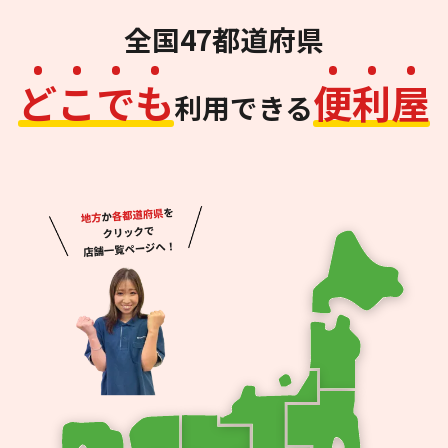
全国47都道府県
ど
こ
で
も
便
利
屋
利用できる