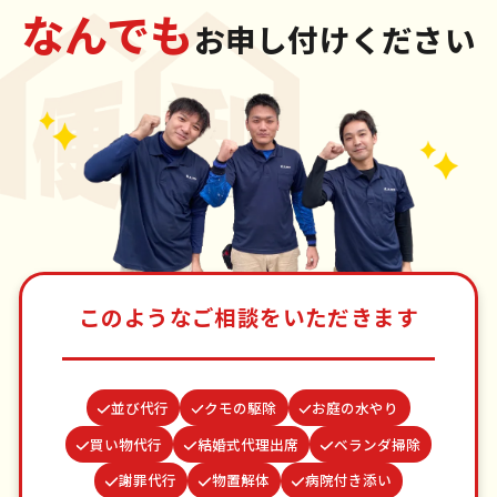
なんでも
お申し付けください
このようなご相談をいただきます
並び代行
クモの駆除
お庭の水やり
買い物代行
結婚式代理出席
ベランダ掃除
謝罪代行
物置解体
病院付き添い