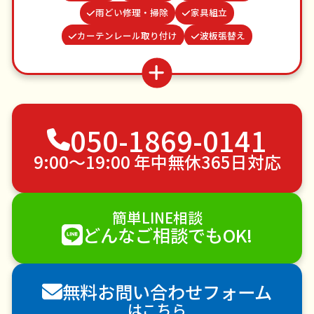
雨どい修理・掃除
家具組立
カーテンレール取り付け
波板張替え
水道パッキン交換
ゴキブリ駆除
つた・ツルの撤去
蜂の巣駆除
遺品整理・生前整理
場所取り代行
お墓参り代行
050-1869-0141
網戸張替え
不用品回収
ゴミ屋敷片付け
草刈り・草むしり
家具の移動
引っ越し
9:00〜19:00 年中無休365日対応
植木の剪定
植木の伐採
手すり取り付け
ペットのお世話
エアコンクリーニング
簡単LINE相談
DIY・日曜大工
ハウスクリーニング
どんなご相談でもOK!
雪かき・雪下ろし
電球交換
襖（ふすま）の張替え
空き家管理
各種代行
無料お問い合わせフォーム
害獣駆除
防草シート施工
ナメクジ駆除
はこちら
害虫駆除