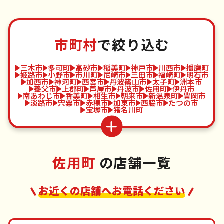
市町村
で絞り込む
三木市
多可町
高砂市
稲美町
神戸市
川西市
播磨町
姫路市
小野市
市川町
尼崎市
三田市
福崎町
明石市
加西市
神河町
西宮市
丹波篠山市
太子町
洲本市
養父市
上郡町
芦屋市
丹波市
佐用町
伊丹市
南あわじ市
香美町
相生市
朝来市
新温泉町
豊岡市
淡路市
宍粟市
赤穂市
加東市
西脇市
たつの市
宝塚市
猪名川町
佐用町
の店舗一覧
お近くの店舗へお電話ください