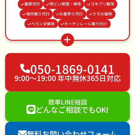
謝罪代行
雨どい修理・掃除
ゴキブリ駆除
場所取り代行
お墓参り代行
クモの駆除
ベランダ掃除
カーテンレール取り付け
波板張替え
蜂の巣駆除
遺品整理・生前整理
網戸張替え
つた・ツルの撤去
結婚式代理出席
不用品回収
ゴミ屋敷片付け
草刈り・草むしり
050-1869-0141
家具の移動
引っ越し
植木の剪定
植木の伐採
手すり取り付け
ペットのお世話
9:00〜19:00 年中無休365日対応
エアコンクリーニング
DIY・日曜大工
ハウスクリーニング
雪かき・雪下ろし
電球交換
簡単LINE相談
襖（ふすま）の張替え
空き家管理
各種代行
どんなご相談でもOK!
害獣駆除
防草シート施工
ナメクジ駆除
害虫駆除
無料お問い合わせフォーム