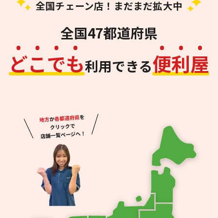
全国チェーン店！まだまだ拡大中
全国47都道府県
ど
こ
で
も
便
利
屋
利用できる