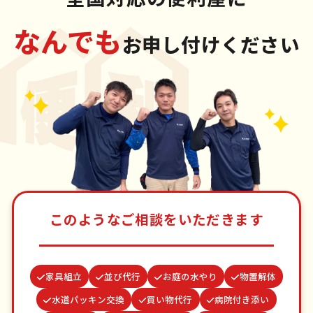
なんでも
お申し付けください
このようなご相談をいただきます
家具組立
並び代行
お庭の水やり
物置解体
水道パッキン交換
買い物代行
病院付き添い