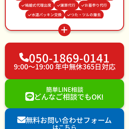
結婚式代理出席
謝罪代行
お墓参り代行
水道パッキン交換
つた・ツルの撤去
場所取り代行
クモの駆除
買い物代行
並び代行
網戸張替え
お庭の水やり
物置解体
ゴキブリ駆除
不用品回収
050-1869-0141
ゴミ屋敷片付け
草刈り・草むしり
家具の移動
引っ越し
植木の剪定
植木の伐採
9:00〜19:00 年中無休365日対応
手すり取り付け
ペットのお世話
エアコンクリーニング
DIY・日曜大工
簡単LINE相談
ハウスクリーニング
雪かき・雪下ろし
電球交換
どんなご相談でもOK!
襖（ふすま）の張替え
空き家管理
各種代行
害獣駆除
防草シート施工
ナメクジ駆除
無料お問い合わせフォーム
害虫駆除
はこちら