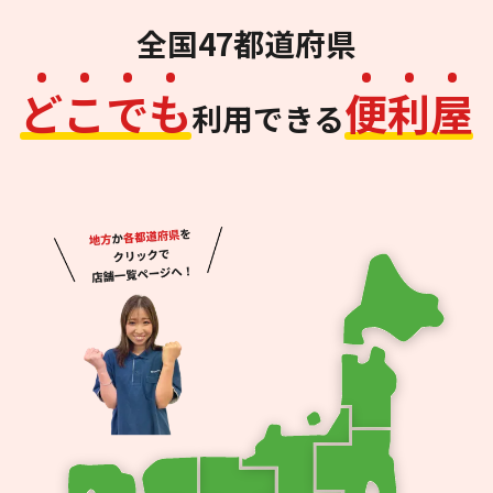
全国47都道府県
ど
こ
で
も
便
利
屋
利用できる