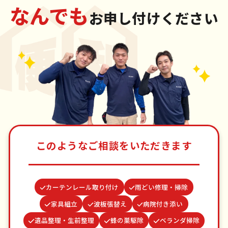
なんでも
お申し付けください
このようなご相談をいただきます
カーテンレール取り付け
雨どい修理・掃除
家具組立
波板張替え
病院付き添い
遺品整理・生前整理
蜂の巣駆除
ベランダ掃除