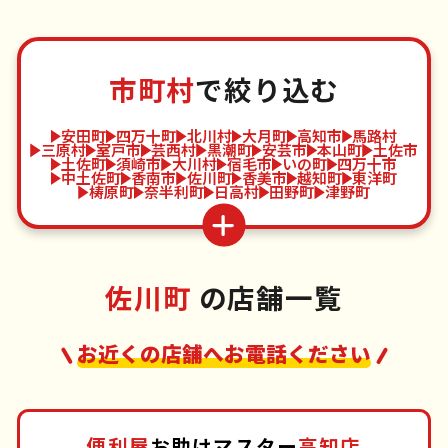
市町村
で絞り込む
安田町
四万十町
北川村
大月町
高知市
馬路村
三原村
室戸市
芸西村
黒潮町
安芸市
本山町
土佐市
土佐町
須崎市
大川村
宿毛市
いの町
四万十市
中土佐町
香南市
佐川町
香美市
越知町
東洋町
梼原町
奈半利町
日高村
田野町
津野町
佐川町
の店舗一覧
お近くの店舗へお電話ください
便利屋
お助けマスター
高知店