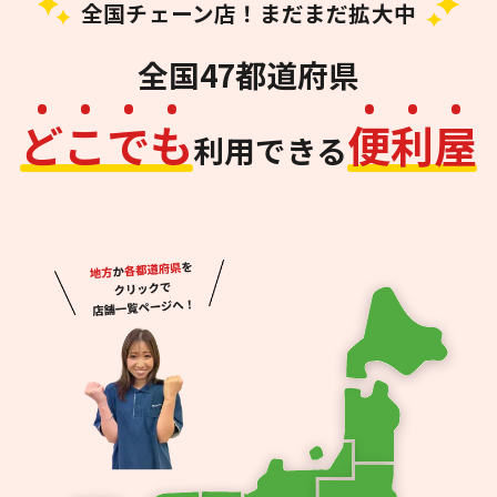
全国チェーン店！まだまだ拡大中
全国47都道府県
ど
こ
で
も
便
利
屋
利用できる