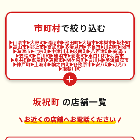
市町村
で絞り込む
山県市
大野町
瑞穂市
池田町
大垣市
本巣市
坂祝町
高山市
郡上市
富加町
多治見市
下呂市
川辺町
関市
海津市
七宗町
中津川市
岐南町
八百津町
美濃市
笠松町
白川町
瑞浪市
養老町
東白川村
羽島市
垂井町
御嵩町
恵那市
関ケ原町
白川村
美濃加茂市
神戸町
土岐市
輪之内町
各務原市
安八町
可児市
揖斐川町
坂祝町
の店舗一覧
お近くの店舗へお電話ください