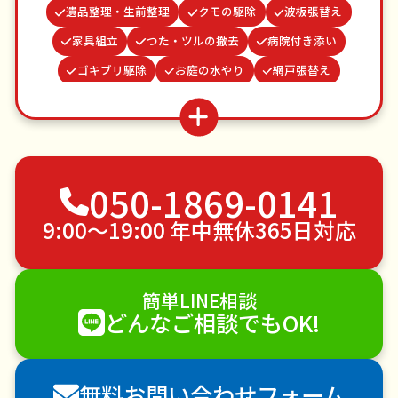
遺品整理・生前整理
クモの駆除
波板張替え
家具組立
つた・ツルの撤去
病院付き添い
ゴキブリ駆除
お庭の水やり
網戸張替え
ベランダ掃除
結婚式代理出席
雨どい修理・掃除
物置解体
蜂の巣駆除
カーテンレール取り付け
不用品回収
ゴミ屋敷片付け
草刈り・草むしり
050-1869-0141
家具の移動
引っ越し
植木の剪定
植木の伐採
手すり取り付け
ペットのお世話
9:00〜19:00 年中無休365日対応
エアコンクリーニング
DIY・日曜大工
ハウスクリーニング
雪かき・雪下ろし
電球交換
簡単LINE相談
襖（ふすま）の張替え
空き家管理
各種代行
どんなご相談でもOK!
害獣駆除
防草シート施工
ナメクジ駆除
害虫駆除
無料お問い合わせフォーム