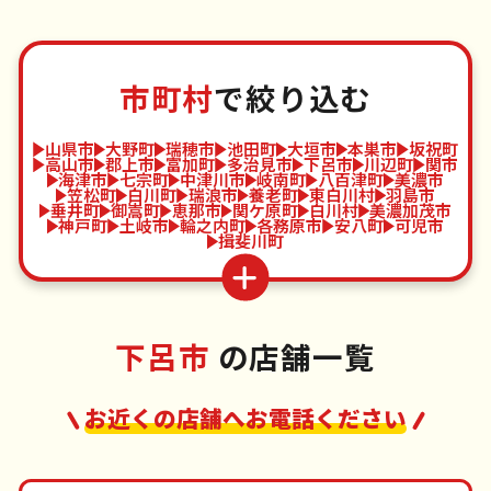
市町村
で絞り込む
山県市
大野町
瑞穂市
池田町
大垣市
本巣市
坂祝町
高山市
郡上市
富加町
多治見市
下呂市
川辺町
関市
海津市
七宗町
中津川市
岐南町
八百津町
美濃市
笠松町
白川町
瑞浪市
養老町
東白川村
羽島市
垂井町
御嵩町
恵那市
関ケ原町
白川村
美濃加茂市
神戸町
土岐市
輪之内町
各務原市
安八町
可児市
揖斐川町
下呂市
の店舗一覧
お近くの店舗へお電話ください