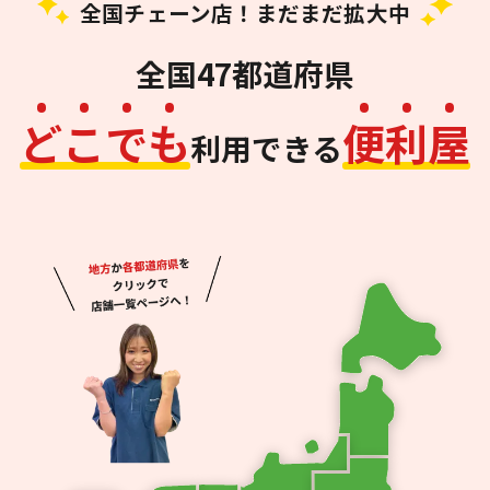
全国チェーン店！まだまだ拡大中
全国47都道府県
ど
こ
で
も
便
利
屋
利用できる