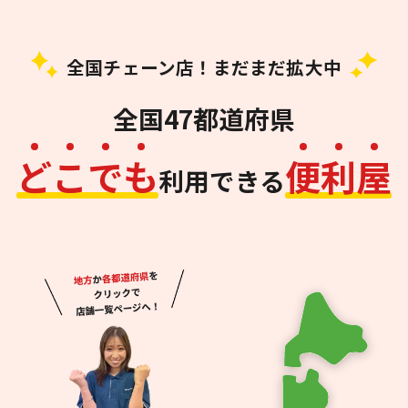
全国チェーン店！まだまだ拡大中
全国47都道府県
ど
こ
で
も
便
利
屋
利用できる