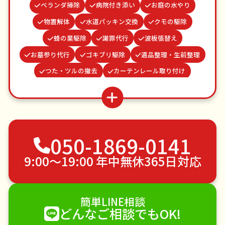
ベランダ掃除
病院付き添い
お庭の水やり
物置解体
水道パッキン交換
クモの駆除
蜂の巣駆除
謝罪代行
波板張替え
お墓参り代行
ゴキブリ駆除
遺品整理・生前整理
つた・ツルの撤去
カーテンレール取り付け
雨どい修理・掃除
場所取り代行
家具組立
並び代行
網戸張替え
結婚式代理出席
買い物代行
不用品回収
ゴミ屋敷片付け
050-1869-0141
草刈り・草むしり
家具の移動
引っ越し
植木の剪定
植木の伐採
手すり取り付け
9:00〜19:00 年中無休365日対応
ペットのお世話
エアコンクリーニング
DIY・日曜大工
ハウスクリーニング
簡単LINE相談
雪かき・雪下ろし
電球交換
どんなご相談でもOK!
襖（ふすま）の張替え
空き家管理
各種代行