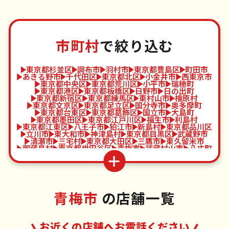
市町村
で絞り込む
東京都杉並区
調布市
羽村市
東京都豊島区
町田市
あきる野市
千代田区
東京都北区
小金井市
西東京市
東京都中央区
東京都荒川区
小平市
瑞穂町
東京都港区
東京都板橋区
日野市
日の出町
東京都新宿区
東京都練馬区
東村山市
檜原村
東京都文京区
東京都足立区
国分寺市
奥多摩町
東京都台東区
東京都葛飾区
国立市
大島町
東京都墨田区
東京都江戸川区
福生市
利島村
東京都江東区
八王子市
狛江市
新島村
東京都品川区
立川市
東大和市
神津島村
東京都目黒区
武蔵野市
清瀬市
三宅村
東京都大田区
三鷹市
東久留米市
御蔵島村
東京都世田谷区
青梅市
武蔵村山市
八丈町
東京都渋谷区
府中市
多摩市
青ヶ島村
東京都中野区
昭島市
稲城市
小笠原村
青梅市
の店舗一覧
お近くの店舗へお電話ください