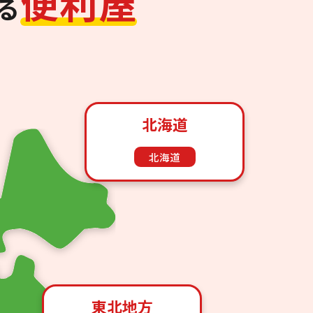
便
利
屋
る
北海道
北海道
東北地方