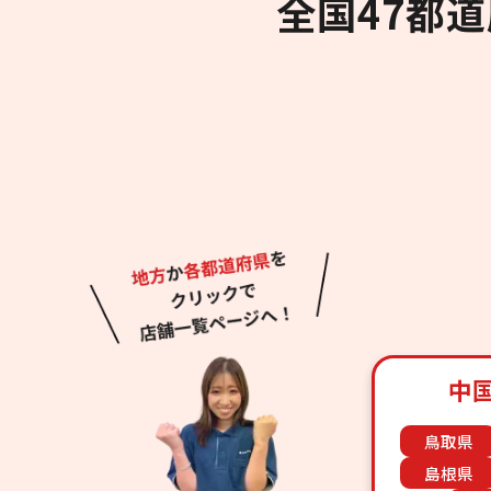
全国47都
中
鳥取県
島根県