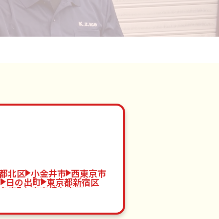
都北区
小金井市
西東京市
市
日の出町
東京都新宿区
多摩町
東京都台東区
東京都江東区
八王子市
蔵野市
清瀬市
三宅村
山市
八丈町
東京都渋谷区