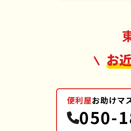
府中
お
便利屋
お助けマ
050-1