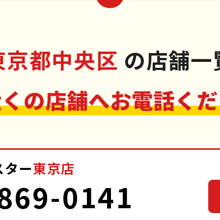
市
多摩市
青ヶ島村
東京都中野区
昭島市
稲城市
小
東京都中央区
の店舗一
近くの店舗へお電話くだ
スター
東京店
869-0141