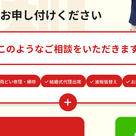
お申し付けください
このようなご相談をいただきま
雨どい修理・掃除
結婚式代理出席
波板張替え
お
クモの駆除
買い物代行
並び代行
お墓参り代
場所取り代行
家具組立
カーテンレール取り付け
家具の移動
引っ越し
植木の剪定
植木の伐採