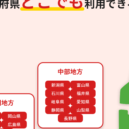
ど
こ
で
も
道府県
利用でき
中部地方
新潟県
富山県
石川県
福井県
国地方
岐阜県
愛知県
静岡県
山梨県
岡山県
長野県
広島県