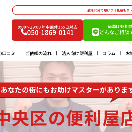
最短30分で駆けつけ見積もり
簡単LINE相
9:00〜19:00 年中無休365日対応
050-1869-0141
どんなご相談で
の口コミ
ご依頼の流れ
法人向け便利屋
コラム
お
あなたの街にもお助けマスターがありま
中央区の便利屋