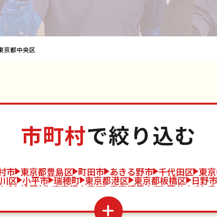
東京都中央区
市町村
で絞り込む
村市
東京都豊島区
町田市
あきる野市
千代田区
東京
川区
小平市
瑞穂町
東京都港区
東京都板橋区
日野
山市
檜原村
東京都文京区
東京都足立区
国分寺市
奥
大島町
東京都墨田区
東京都江戸川区
福生市
利島村
都品川区
立川市
東大和市
神津島村
東京都目黒区
武
東久留米市
御蔵島村
東京都世田谷区
青梅市
武蔵村