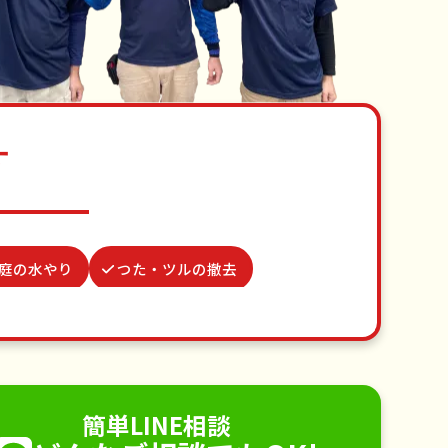
す
庭の水やり
つた・ツルの撤去
行
遺品整理・生前整理
物置解体
病院付き添い
不用品回収
手すり取り付け
ペットのお世話
簡単LINE相談