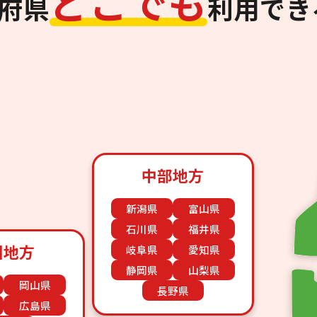
ど
こ
で
も
道府県
利用でき
中部地方
新潟県
富山県
石川県
福井県
国地方
岐阜県
愛知県
静岡県
山梨県
岡山県
長野県
広島県