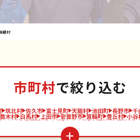
麻績村
市町村
で絞り込む
村
筑北村
佐久市
富士見町
天龍村
池田町
長野市
千
喬木村
白馬村
上田市
安曇野市
箕輪町
豊丘村
小谷
市
川上村
南箕輪村
上松町
小布施町
諏訪市
南牧村
村
木祖村
山ノ内町
小諸市
北相木村
松川町
王滝村
泉村
駒ヶ根市
軽井沢町
阿南町
木曽町
信濃町
中野市
飯山市
青木村
根羽村
山形村
栄村
茅野市
長和町
下