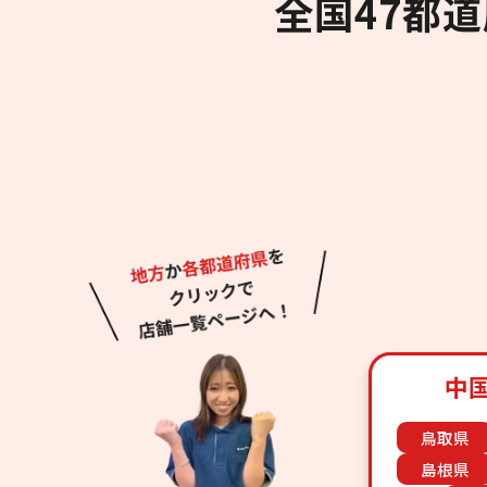
全国47都
中
鳥取県
島根県