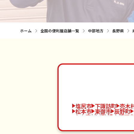
ホーム
全国の便利屋店舗一覧
中部地方
長野県
塩尻市
下諏訪町
売木
松本市
東御市
辰野町
大鹿村
坂城町
飯田
須坂市
南相木村
宮田
高森町
大桑村
野沢温
小川村