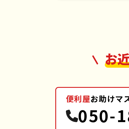
お
便利屋
お助けマ
050-1