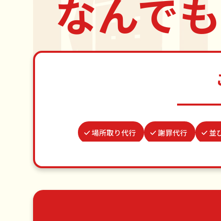
なんでも
場所取り代行
謝罪代行
並
つた・ツルの撤去
網戸張替え
結婚式代理出席
家具組立
草刈り・草むしり
家具の