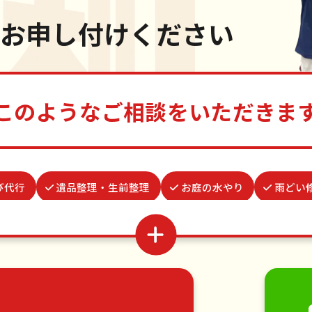
お申し付けください
このようなご相談をいただきま
び代行
遺品整理・生前整理
お庭の水やり
雨どい
水道パッキン交換
買い物代行
波板張替え
病院付
蜂の巣駆除
ゴキブリ駆除
ベランダ掃除
物置解体
移動
引っ越し
植木の剪定
植木の伐採
手す