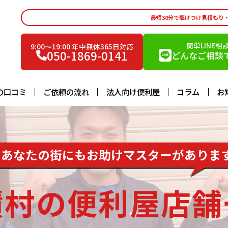
最短30分で駆けつけ見積もり
簡単LINE相
9:00〜19:00 年中無休365日対応
050-1869-0141
どんなご相談で
の口コミ
ご依頼の流れ
法人向け便利屋
コラム
お
あなたの街にもお助けマスターがありま
績村の便利屋店舗