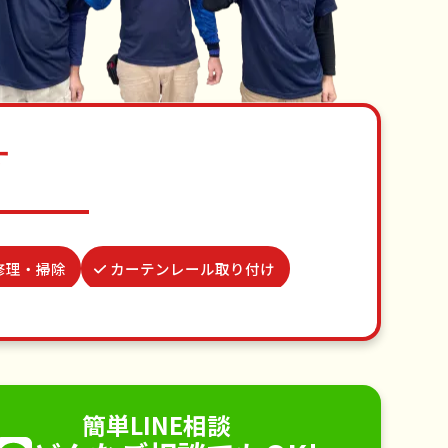
す
修理・掃除
カーテンレール取り付け
き添い
クモの駆除
お墓参り代行
不用品回収
ゴミ屋敷片付け
り取り付け
ペットのお世話
簡単LINE相談