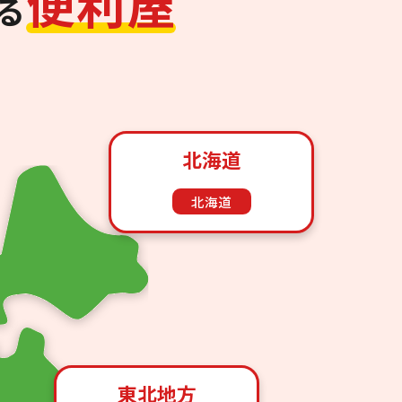
便
利
屋
る
北海道
北海道
東北地方