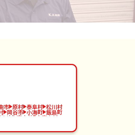
曲市
原村
泰阜村
松川村
村
岡谷市
小海町
飯島町
中川村
南木曽町
高山村
木島平村
伊那市
佐久穂町
御代田町
阿智村
麻績村
條村
朝日村