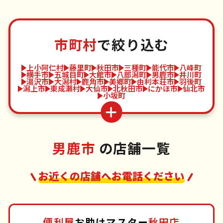
市町村
で絞り込む
上小阿仁村
藤里町
秋田市
三種町
能代市
八峰町
横手市
五城目町
大館市
八郎潟町
男鹿市
井川町
湯沢市
大潟村
鹿角市
美郷町
由利本荘市
羽後町
潟上市
東成瀬村
大仙市
北秋田市
にかほ市
仙北市
小坂町
男鹿市
の店舗一覧
お近くの店舗へお電話ください
便利屋
お助けマスター
秋田店