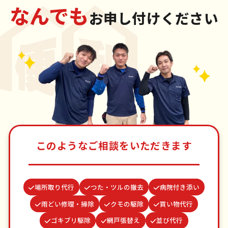
なんでも
お申し付けください
このようなご相談をいただきます
場所取り代行
つた・ツルの撤去
病院付き添い
雨どい修理・掃除
クモの駆除
買い物代行
ゴキブリ駆除
網戸張替え
並び代行