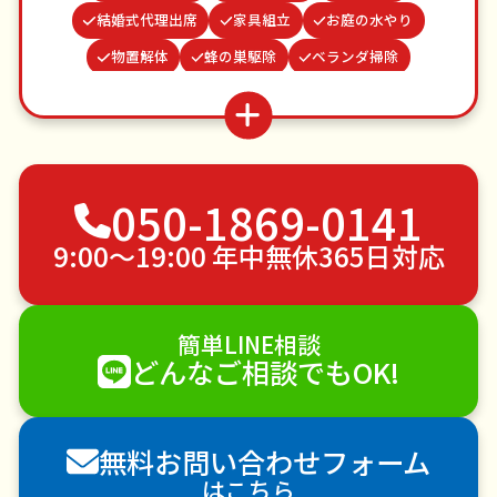
結婚式代理出席
家具組立
お庭の水やり
物置解体
蜂の巣駆除
ベランダ掃除
謝罪代行
お墓参り代行
遺品整理・生前整理
カーテンレール取り付け
波板張替え
水道パッキン交換
不用品回収
ゴミ屋敷片付け
050-1869-0141
草刈り・草むしり
家具の移動
引っ越し
植木の剪定
植木の伐採
手すり取り付け
9:00〜19:00 年中無休365日対応
ペットのお世話
エアコンクリーニング
DIY・日曜大工
ハウスクリーニング
簡単LINE相談
雪かき・雪下ろし
電球交換
どんなご相談でもOK!
襖（ふすま）の張替え
空き家管理
各種代行
害獣駆除
防草シート施工
ナメクジ駆除
無料お問い合わせフォーム
害虫駆除
はこちら