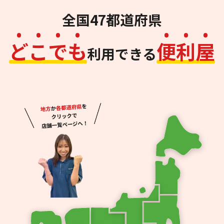
全国47都道府県
ど
こ
で
も
便
利
屋
利用できる