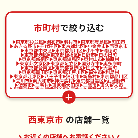
市町村
で絞り込む
東京都杉並区
調布市
羽村市
東京都豊島区
町田市
あきる野市
千代田区
東京都北区
小金井市
西東京市
東京都中央区
東京都荒川区
小平市
瑞穂町
東京都港区
東京都板橋区
日野市
日の出町
東京都新宿区
東京都練馬区
東村山市
檜原村
東京都文京区
東京都足立区
国分寺市
奥多摩町
東京都台東区
東京都葛飾区
国立市
大島町
東京都墨田区
東京都江戸川区
福生市
利島村
東京都江東区
八王子市
狛江市
新島村
東京都品川区
立川市
東大和市
神津島村
東京都目黒区
武蔵野市
清瀬市
三宅村
東京都大田区
三鷹市
東久留米市
御蔵島村
東京都世田谷区
青梅市
武蔵村山市
八丈町
東京都渋谷区
府中市
多摩市
青ヶ島村
東京都中野区
昭島市
稲城市
小笠原村
西東京市
の店舗一覧
お近くの店舗へお電話ください