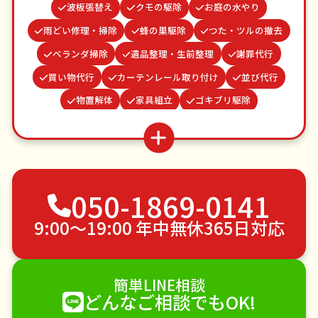
波板張替え
クモの駆除
お庭の水やり
雨どい修理・掃除
蜂の巣駆除
つた・ツルの撤去
ベランダ掃除
遺品整理・生前整理
謝罪代行
買い物代行
カーテンレール取り付け
並び代行
物置解体
家具組立
ゴキブリ駆除
お墓参り代行
水道パッキン交換
網戸張替え
場所取り代行
病院付き添い
結婚式代理出席
不用品回収
ゴミ屋敷片付け
草刈り・草むしり
050-1869-0141
家具の移動
引っ越し
植木の剪定
植木の伐採
手すり取り付け
ペットのお世話
9:00〜19:00 年中無休365日対応
エアコンクリーニング
DIY・日曜大工
ハウスクリーニング
雪かき・雪下ろし
電球交換
簡単LINE相談
襖（ふすま）の張替え
空き家管理
各種代行
どんなご相談でもOK!
害獣駆除
防草シート施工
ナメクジ駆除