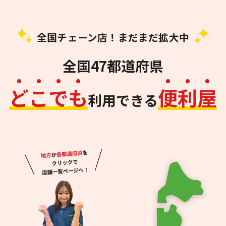
全国チェーン店！まだまだ拡大中
全国47都道府県
ど
こ
で
も
便
利
屋
利用できる