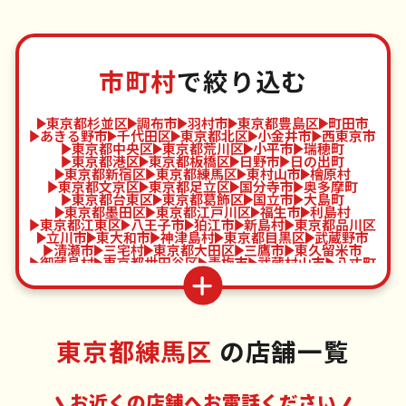
市町村
で絞り込む
東京都杉並区
調布市
羽村市
東京都豊島区
町田市
あきる野市
千代田区
東京都北区
小金井市
西東京市
東京都中央区
東京都荒川区
小平市
瑞穂町
東京都港区
東京都板橋区
日野市
日の出町
東京都新宿区
東京都練馬区
東村山市
檜原村
東京都文京区
東京都足立区
国分寺市
奥多摩町
東京都台東区
東京都葛飾区
国立市
大島町
東京都墨田区
東京都江戸川区
福生市
利島村
東京都江東区
八王子市
狛江市
新島村
東京都品川区
立川市
東大和市
神津島村
東京都目黒区
武蔵野市
清瀬市
三宅村
東京都大田区
三鷹市
東久留米市
御蔵島村
東京都世田谷区
青梅市
武蔵村山市
八丈町
東京都渋谷区
府中市
多摩市
青ヶ島村
東京都中野区
昭島市
稲城市
小笠原村
東京都練馬区
の店舗一覧
お近くの店舗へお電話ください