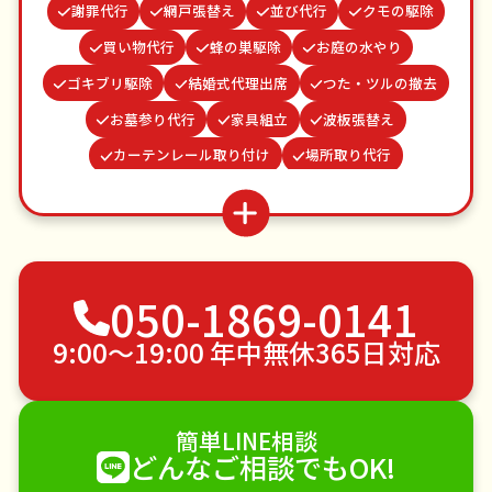
謝罪代行
網戸張替え
並び代行
クモの駆除
買い物代行
蜂の巣駆除
お庭の水やり
ゴキブリ駆除
結婚式代理出席
つた・ツルの撤去
お墓参り代行
家具組立
波板張替え
カーテンレール取り付け
場所取り代行
遺品整理・生前整理
雨どい修理・掃除
物置解体
ベランダ掃除
水道パッキン交換
病院付き添い
不用品回収
ゴミ屋敷片付け
草刈り・草むしり
050-1869-0141
家具の移動
引っ越し
植木の剪定
植木の伐採
手すり取り付け
ペットのお世話
9:00〜19:00 年中無休365日対応
エアコンクリーニング
DIY・日曜大工
ハウスクリーニング
雪かき・雪下ろし
電球交換
簡単LINE相談
襖（ふすま）の張替え
空き家管理
各種代行
どんなご相談でもOK!
害獣駆除
防草シート施工
ナメクジ駆除