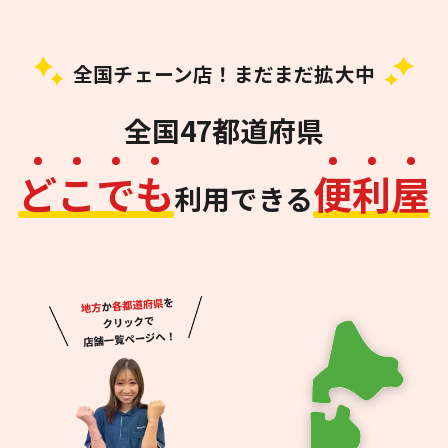
全国チェーン店！まだまだ拡大中
全国47都道府県
ど
こ
で
も
便
利
屋
利用できる