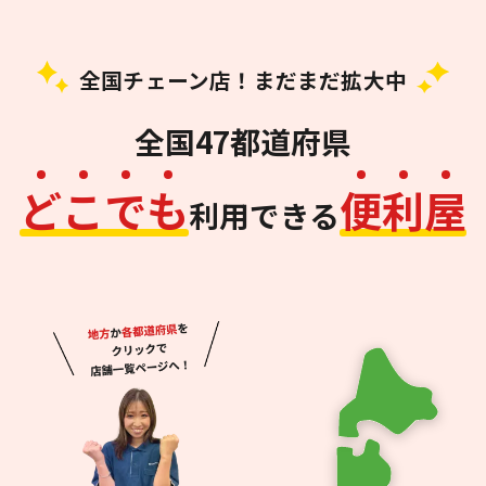
全国チェーン店！まだまだ拡大中
全国47都道府県
ど
こ
で
も
便
利
屋
利用できる