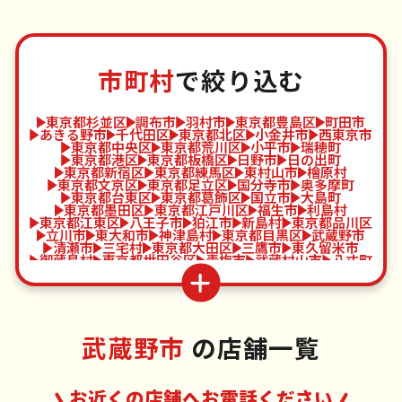
市町村
で絞り込む
東京都杉並区
調布市
羽村市
東京都豊島区
町田市
あきる野市
千代田区
東京都北区
小金井市
西東京市
東京都中央区
東京都荒川区
小平市
瑞穂町
東京都港区
東京都板橋区
日野市
日の出町
東京都新宿区
東京都練馬区
東村山市
檜原村
東京都文京区
東京都足立区
国分寺市
奥多摩町
東京都台東区
東京都葛飾区
国立市
大島町
東京都墨田区
東京都江戸川区
福生市
利島村
東京都江東区
八王子市
狛江市
新島村
東京都品川区
立川市
東大和市
神津島村
東京都目黒区
武蔵野市
清瀬市
三宅村
東京都大田区
三鷹市
東久留米市
御蔵島村
東京都世田谷区
青梅市
武蔵村山市
八丈町
東京都渋谷区
府中市
多摩市
青ヶ島村
東京都中野区
昭島市
稲城市
小笠原村
武蔵野市
の店舗一覧
お近くの店舗へお電話ください