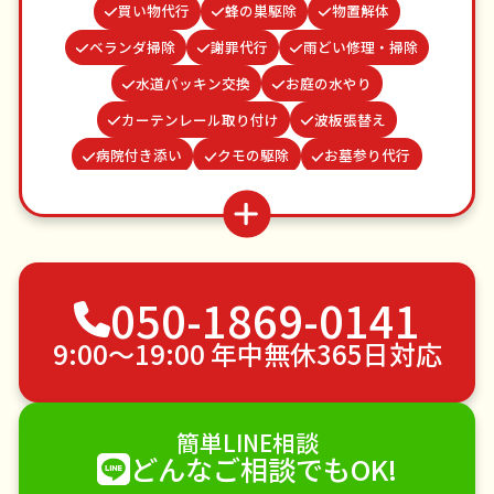
買い物代行
蜂の巣駆除
物置解体
ベランダ掃除
謝罪代行
雨どい修理・掃除
水道パッキン交換
お庭の水やり
カーテンレール取り付け
波板張替え
病院付き添い
クモの駆除
お墓参り代行
結婚式代理出席
つた・ツルの撤去
網戸張替え
遺品整理・生前整理
ゴキブリ駆除
場所取り代行
並び代行
家具組立
不用品回収
050-1869-0141
ゴミ屋敷片付け
草刈り・草むしり
家具の移動
引っ越し
植木の剪定
植木の伐採
9:00〜19:00 年中無休365日対応
手すり取り付け
ペットのお世話
エアコンクリーニング
DIY・日曜大工
簡単LINE相談
ハウスクリーニング
雪かき・雪下ろし
電球交換
どんなご相談でもOK!
襖（ふすま）の張替え
空き家管理
各種代行