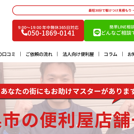
最短30分で駆けつけ見積もり
簡単LINE相
9:00〜19:00 年中無休365日対応
050-1869-0141
どんなご相談で
の口コミ
ご依頼の流れ
法人向け便利屋
コラム
お
あなたの街にもお助けマスターがありま
巣市の便利屋店舗