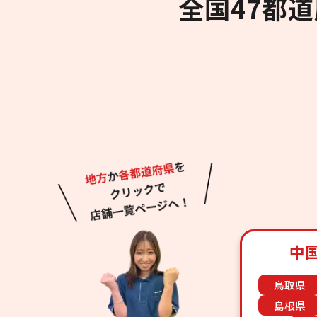
全国47都
中
鳥取県
島根県