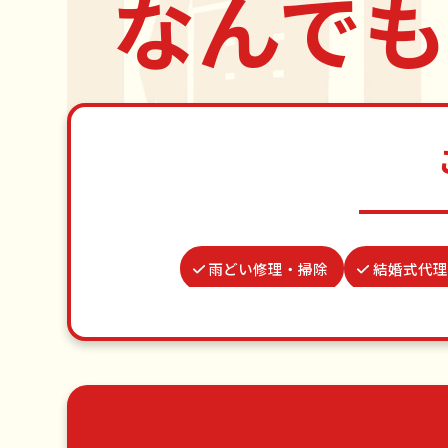
なんでも
雨どい修理・掃除
結婚式代理
謝罪代行
カーテンレール取り付け
蜂の巣駆除
網戸張替え
つた
草刈り・草むしり
家具の