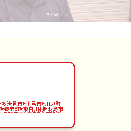
多治見市
下呂市
川辺町
市
養老町
東白川村
羽島市
各務原市
安八町
可児市