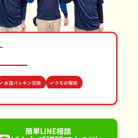
す
水道パッキン交換
クモの駆除
り代行
病院付き添い
買い物代行
代行
不用品回収
ゴミ屋敷片付け
り取り付け
ペットのお世話
簡単LINE相談