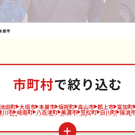
本巣市
市町村
で絞り込む
池田町
大垣市
本巣市
坂祝町
高山市
郡上市
富加町
津川市
岐南町
八百津町
美濃市
笠松町
白川町
瑞浪
関ケ原町
白川村
美濃加茂市
神戸町
土岐市
輪之内町
揖斐川町