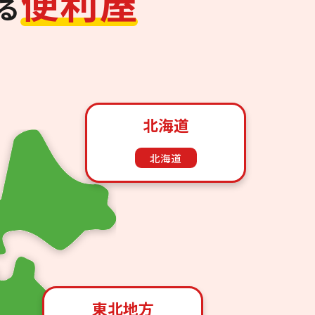
便
利
屋
る
北海道
北海道
東北地方