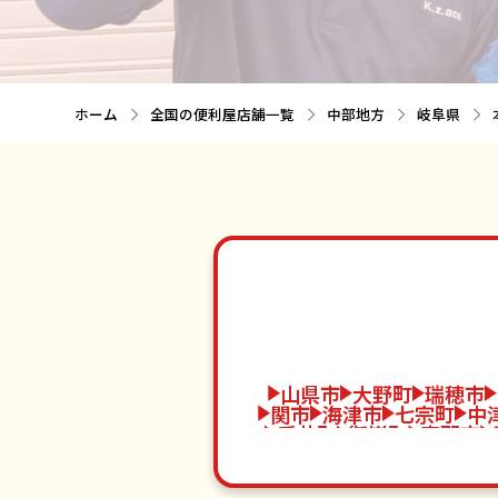
ホーム
全国の便利屋店舗一覧
中部地方
岐阜県
山県市
大野町
瑞穂市
関市
海津市
七宗町
中
垂井町
御嵩町
恵那市