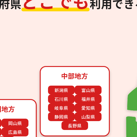
ど
こ
で
も
道府県
利用でき
中部地方
新潟県
富山県
石川県
福井県
国地方
岐阜県
愛知県
静岡県
山梨県
岡山県
長野県
広島県