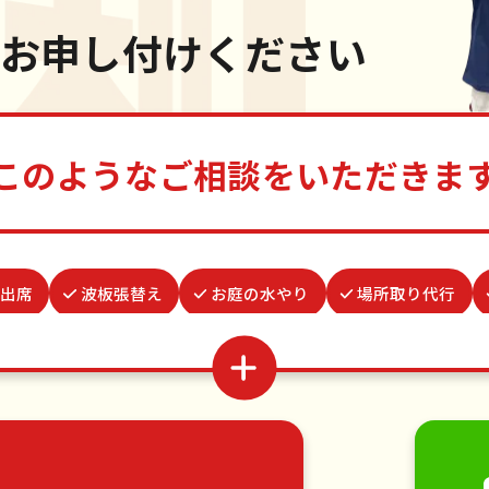
お申し付けください
このようなご相談をいただきま
出席
波板張替え
お庭の水やり
場所取り代行
ゴキブリ駆除
ベランダ掃除
物置解体
お墓参
・ツルの撤去
家具組立
遺品整理・生前整理
並び
移動
引っ越し
植木の剪定
植木の伐採
手す