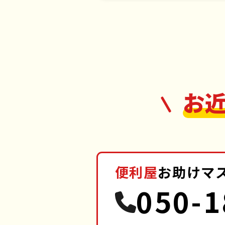
お
便利屋
お助けマ
050-1