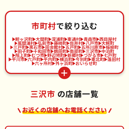
市町村
で絞り込む
鰺ヶ沢町
大間町
深浦町
東通村
青森市
西目屋村
風間浦村
弘前市
藤崎町
佐井村
八戸市
大鰐町
三戸町
黒石市
田舎館村
五戸町
五所川原市
板柳町
田子町
十和田市
鶴田町
南部町
三沢市
中泊町
階上町
むつ市
野辺地町
新郷村
つがる市
七戸町
平川市
六戸町
平内町
横浜町
今別町
東北町
蓬田村
六ヶ所村
外ヶ浜町
おいらせ町
三沢市
の店舗一覧
お近くの店舗へお電話ください