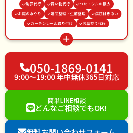
謝罪代行
買い物代行
つた・ツルの撤去
お庭の水やり
遺品整理・生前整理
病院付き添い
カーテンレール取り付け
お墓参り代行
クモの駆除
ゴキブリ駆除
ベランダ掃除
場所取り代行
水道パッキン交換
網戸張替え
並び代行
不用品回収
ゴミ屋敷片付け
050-1869-0141
草刈り・草むしり
家具の移動
引っ越し
植木の剪定
植木の伐採
手すり取り付け
9:00〜19:00 年中無休365日対応
ペットのお世話
エアコンクリーニング
DIY・日曜大工
ハウスクリーニング
簡単LINE相談
雪かき・雪下ろし
電球交換
どんなご相談でもOK!
襖（ふすま）の張替え
空き家管理
各種代行
害獣駆除
防草シート施工
ナメクジ駆除
無料お問い合わせフォーム
害虫駆除