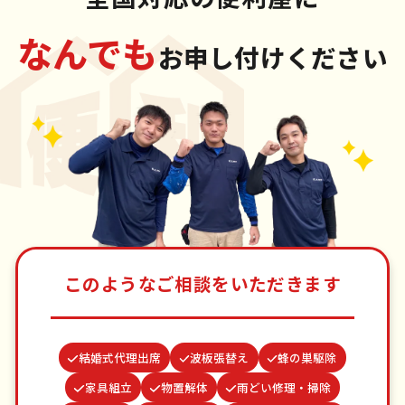
なんでも
お申し付けください
このようなご相談をいただきます
結婚式代理出席
波板張替え
蜂の巣駆除
家具組立
物置解体
雨どい修理・掃除