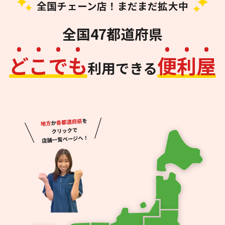
全国チェーン店！まだまだ拡大中
全国47都道府県
ど
こ
で
も
便
利
屋
利用できる