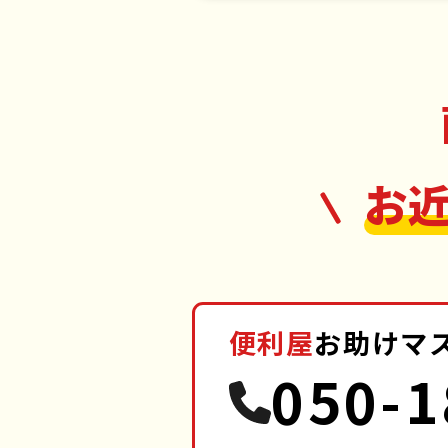
お
便利屋
お助けマ
050-1