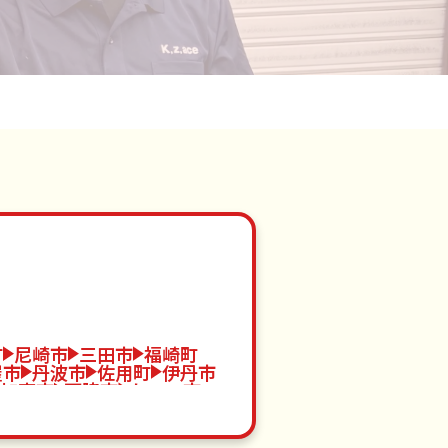
町
尼崎市
三田市
福崎町
屋市
丹波市
佐用町
伊丹市
加東市
西脇市
たつの市