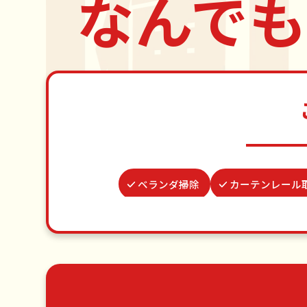
なんでも
ベランダ掃除
カーテンレール
謝罪代行
並び代行
お墓参
つた・ツルの撤去
家具組
ゴミ屋敷片付け
草刈り・草むしり