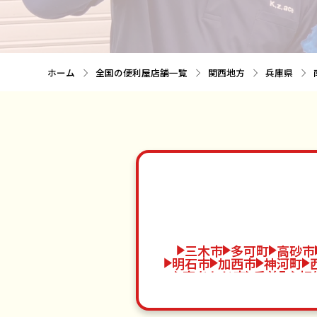
ホーム
全国の便利屋店舗一覧
関西地方
兵庫県
三木市
多可町
高砂市
明石市
加西市
神河町
南あわじ市
香美町
相