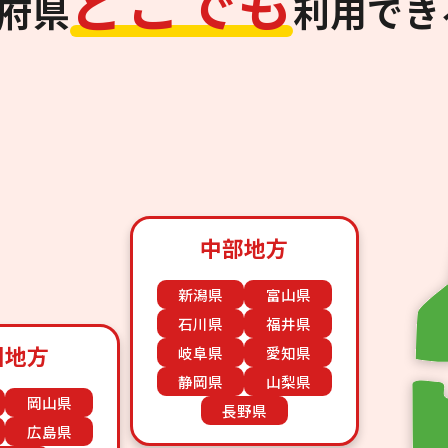
ど
こ
で
も
道府県
利用でき
中部地方
新潟県
富山県
石川県
福井県
国地方
岐阜県
愛知県
静岡県
山梨県
岡山県
長野県
広島県