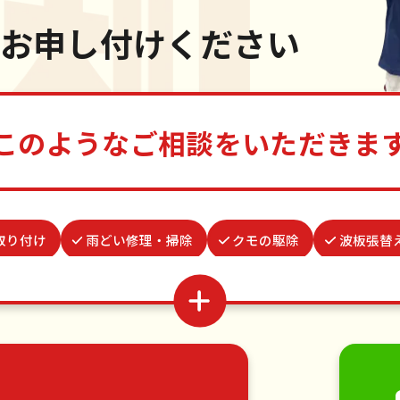
お申し付けください
このようなご相談をいただきま
取り付け
雨どい修理・掃除
クモの駆除
波板張替
り代行
ゴキブリ駆除
蜂の巣駆除
場所取り代行
立
遺品整理・生前整理
網戸張替え
お庭の水やり
家具の移動
引っ越し
植木の剪定
植木の伐採