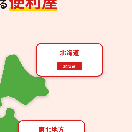
便
利
屋
る
北海道
北海道
東北地方