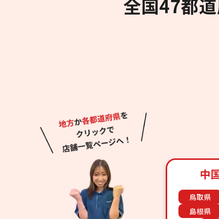
全国47都
中
鳥取県
島根県