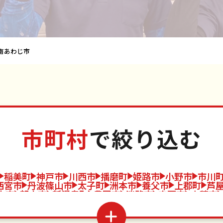
南あわじ市
市町村
で絞り込む
稲美町
神戸市
川西市
播磨町
姫路市
小野市
市川
西宮市
丹波篠山市
太子町
洲本市
養父市
上郡町
芦
生市
朝来市
新温泉町
豊岡市
淡路市
宍粟市
赤穂市
宝塚市
猪名川町