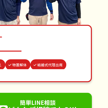
す
え
物置解体
結婚式代理出席
病院付き添い
水道パッキン交換
買い物代行
不用品回収
手すり取り付け
ペットのお世話
簡単LINE相談