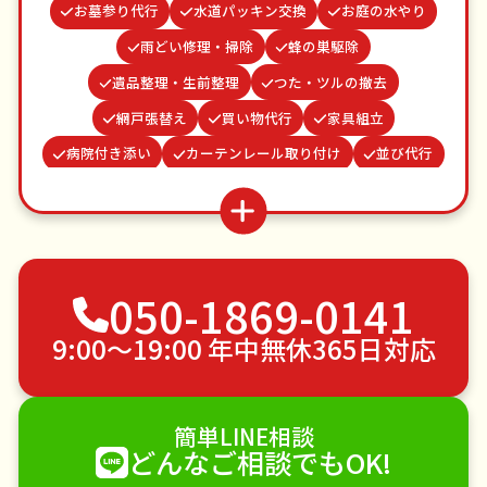
お墓参り代行
水道パッキン交換
お庭の水やり
雨どい修理・掃除
蜂の巣駆除
遺品整理・生前整理
つた・ツルの撤去
網戸張替え
買い物代行
家具組立
病院付き添い
カーテンレール取り付け
並び代行
結婚式代理出席
場所取り代行
謝罪代行
ゴキブリ駆除
物置解体
クモの駆除
波板張替え
ベランダ掃除
不用品回収
050-1869-0141
ゴミ屋敷片付け
草刈り・草むしり
家具の移動
引っ越し
植木の剪定
植木の伐採
9:00〜19:00 年中無休365日対応
手すり取り付け
ペットのお世話
エアコンクリーニング
DIY・日曜大工
簡単LINE相談
ハウスクリーニング
雪かき・雪下ろし
電球交換
どんなご相談でもOK!
襖（ふすま）の張替え
空き家管理
各種代行