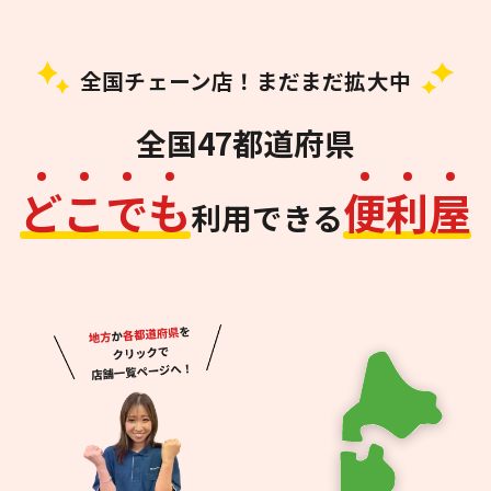
全国チェーン店！まだまだ拡大中
全国47都道府県
ど
こ
で
も
便
利
屋
利用できる