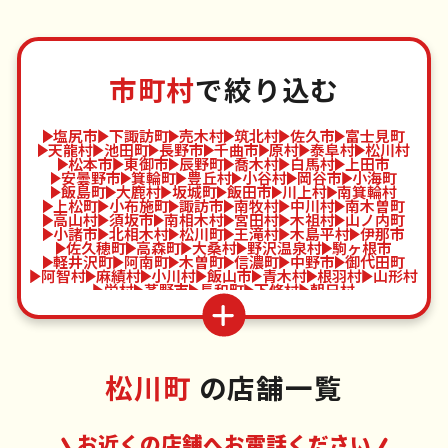
市町村
で絞り込む
塩尻市
下諏訪町
売木村
筑北村
佐久市
富士見町
天龍村
池田町
長野市
千曲市
原村
泰阜村
松川村
松本市
東御市
辰野町
喬木村
白馬村
上田市
安曇野市
箕輪町
豊丘村
小谷村
岡谷市
小海町
飯島町
大鹿村
坂城町
飯田市
川上村
南箕輪村
上松町
小布施町
諏訪市
南牧村
中川村
南木曽町
高山村
須坂市
南相木村
宮田村
木祖村
山ノ内町
小諸市
北相木村
松川町
王滝村
木島平村
伊那市
佐久穂町
高森町
大桑村
野沢温泉村
駒ヶ根市
軽井沢町
阿南町
木曽町
信濃町
中野市
御代田町
阿智村
麻績村
小川村
飯山市
青木村
根羽村
山形村
栄村
茅野市
長和町
下條村
朝日村
松川町
の店舗一覧
お近くの店舗へお電話ください