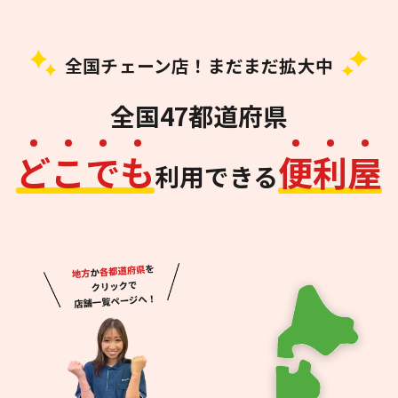
全国チェーン店！まだまだ拡大中
全国47都道府県
ど
こ
で
も
便
利
屋
利用できる