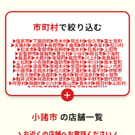
市町村
で絞り込む
塩尻市
下諏訪町
売木村
筑北村
佐久市
富士見町
天龍村
池田町
長野市
千曲市
原村
泰阜村
松川村
松本市
東御市
辰野町
喬木村
白馬村
上田市
安曇野市
箕輪町
豊丘村
小谷村
岡谷市
小海町
飯島町
大鹿村
坂城町
飯田市
川上村
南箕輪村
上松町
小布施町
諏訪市
南牧村
中川村
南木曽町
高山村
須坂市
南相木村
宮田村
木祖村
山ノ内町
小諸市
北相木村
松川町
王滝村
木島平村
伊那市
佐久穂町
高森町
大桑村
野沢温泉村
駒ヶ根市
軽井沢町
阿南町
木曽町
信濃町
中野市
御代田町
阿智村
麻績村
小川村
飯山市
青木村
根羽村
山形村
栄村
茅野市
長和町
下條村
朝日村
小諸市
の店舗一覧
お近くの店舗へお電話ください