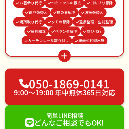
お墓参り代行
つた・ツルの撤去
ゴキブリ駆除
網戸張替え
蜂の巣駆除
波板張替え
場所取り代行
クモの駆除
遺品整理・生前整理
家具組立
ベランダ掃除
並び代行
カーテンレール取り付け
結婚式代理出席
水道パッキン交換
謝罪代行
雨どい修理・掃除
お庭の水やり
病院付き添い
買い物代行
物置解体
不用品回収
ゴミ屋敷片付け
050-1869-0141
草刈り・草むしり
家具の移動
引っ越し
植木の剪定
植木の伐採
手すり取り付け
9:00〜19:00 年中無休365日対応
ペットのお世話
エアコンクリーニング
DIY・日曜大工
ハウスクリーニング
簡単LINE相談
雪かき・雪下ろし
電球交換
どんなご相談でもOK!
襖（ふすま）の張替え
空き家管理
各種代行