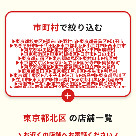
市町村
で絞り込む
東京都杉並区
調布市
羽村市
東京都豊島区
町田市
あきる野市
千代田区
東京都北区
小金井市
西東京市
東京都中央区
東京都荒川区
小平市
瑞穂町
東京都港区
東京都板橋区
日野市
日の出町
東京都新宿区
東京都練馬区
東村山市
檜原村
東京都文京区
東京都足立区
国分寺市
奥多摩町
東京都台東区
東京都葛飾区
国立市
大島町
東京都墨田区
東京都江戸川区
福生市
利島村
東京都江東区
八王子市
狛江市
新島村
東京都品川区
立川市
東大和市
神津島村
東京都目黒区
武蔵野市
清瀬市
三宅村
東京都大田区
三鷹市
東久留米市
御蔵島村
東京都世田谷区
青梅市
武蔵村山市
八丈町
東京都渋谷区
府中市
多摩市
青ヶ島村
東京都中野区
昭島市
稲城市
小笠原村
東京都北区
の店舗一覧
お近くの店舗へお電話ください