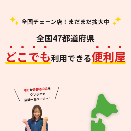
全国チェーン店！まだまだ拡大中
全国47都道府県
ど
こ
で
も
便
利
屋
利用できる