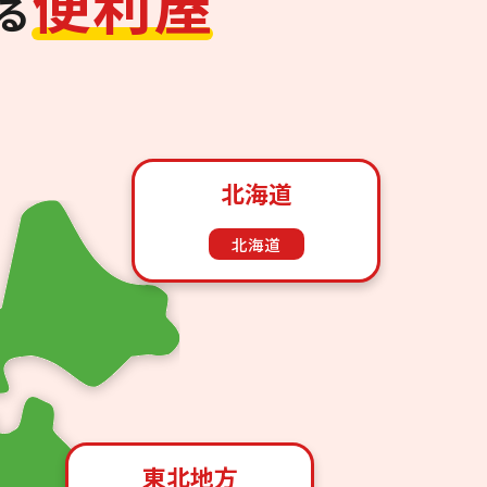
便
利
屋
る
北海道
北海道
東北地方