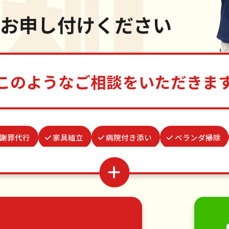
お申し付けください
このようなご相談をいただきま
謝罪代行
家具組立
病院付き添い
ベランダ掃除
買い物代行
つた・ツルの撤去
結婚式代理出席
体
雨どい修理・掃除
蜂の巣駆除
遺品整理・生前
家具の移動
引っ越し
植木の剪定
植木の伐採