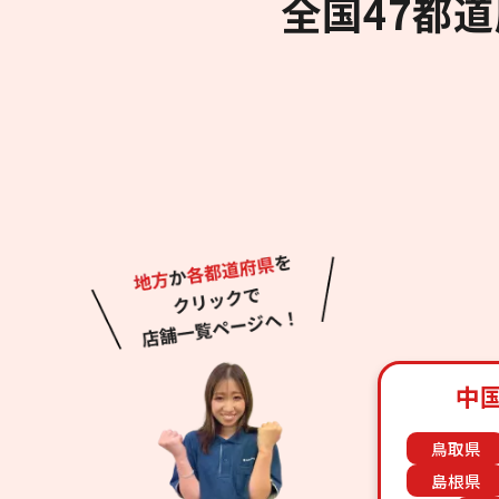
全国47都
中
鳥取県
島根県