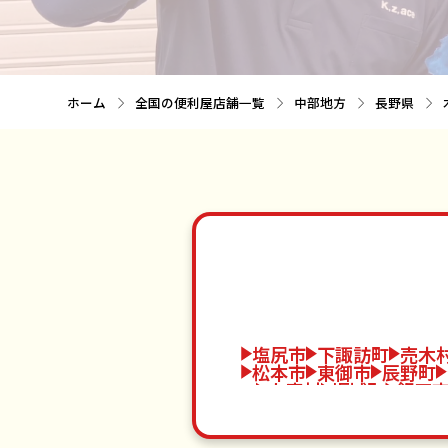
ホーム
全国の便利屋店舗一覧
中部地方
長野県
塩尻市
下諏訪町
売木
松本市
東御市
辰野町
大鹿村
坂城町
飯田
須坂市
南相木村
宮田
高森町
大桑村
野沢温
小川村