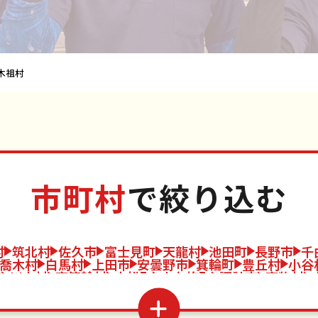
木祖村
市町村
で絞り込む
村
筑北村
佐久市
富士見町
天龍村
池田町
長野市
千
喬木村
白馬村
上田市
安曇野市
箕輪町
豊丘村
小谷
市
川上村
南箕輪村
上松町
小布施町
諏訪市
南牧村
村
木祖村
山ノ内町
小諸市
北相木村
松川町
王滝村
泉村
駒ヶ根市
軽井沢町
阿南町
木曽町
信濃町
中野市
飯山市
青木村
根羽村
山形村
栄村
茅野市
長和町
下