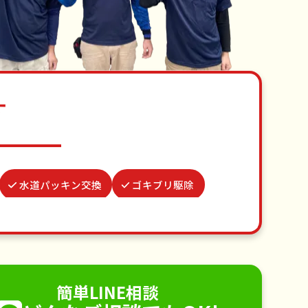
す
水道パッキン交換
ゴキブリ駆除
お墓参り代行
網戸張替え
整理
クモの駆除
不用品回収
手すり取り付け
ペットのお世話
簡単LINE相談