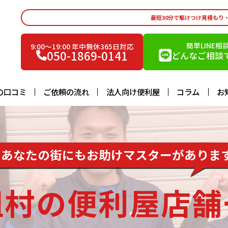
最短30分で駆けつけ見積もり
簡単LINE相
9:00〜19:00 年中無休365日対応
050-1869-0141
どんなご相談で
の口コミ
ご依頼の流れ
法人向け便利屋
コラム
お
あなたの街にもお助けマスターがありま
祖村の便利屋店舗