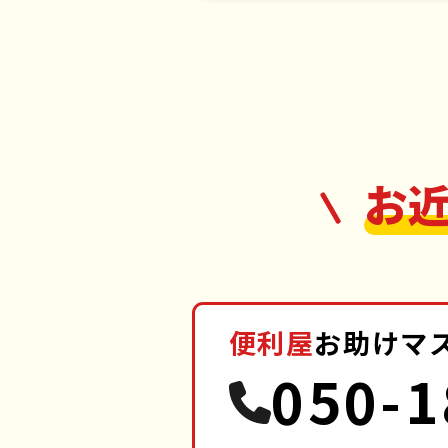
お
便利屋
お助けマ
050-1