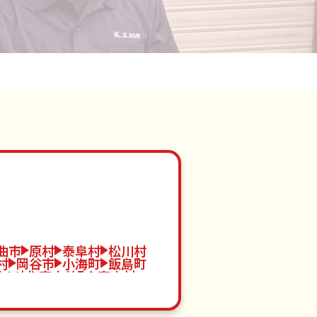
曲市
原村
泰阜村
松川村
村
岡谷市
小海町
飯島町
中川村
南木曽町
高山村
木島平村
伊那市
佐久穂町
御代田町
阿智村
麻績村
條村
朝日村