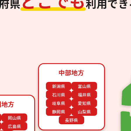
ど
こ
で
も
道府県
利用でき
中部地方
新潟県
富山県
石川県
福井県
国地方
岐阜県
愛知県
静岡県
山梨県
岡山県
長野県
広島県