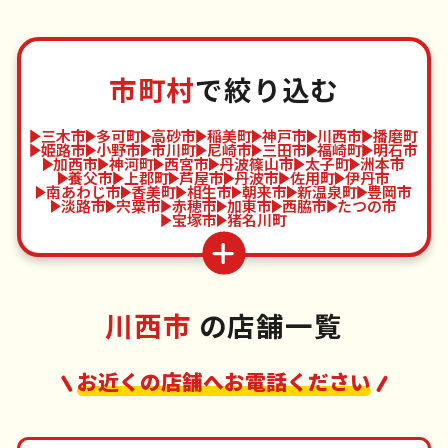
市町村
で絞り込む
三木市
多可町
高砂市
稲美町
神戸市
川西市
播磨町
姫路市
小野市
市川町
尼崎市
三田市
福崎町
明石市
加西市
神河町
西宮市
丹波篠山市
太子町
洲本市
養父市
上郡町
芦屋市
丹波市
佐用町
伊丹市
南あわじ市
香美町
相生市
朝来市
新温泉町
豊岡市
淡路市
宍粟市
赤穂市
加東市
西脇市
たつの市
宝塚市
猪名川町
川西市
の店舗一覧
お近くの店舗へお電話ください