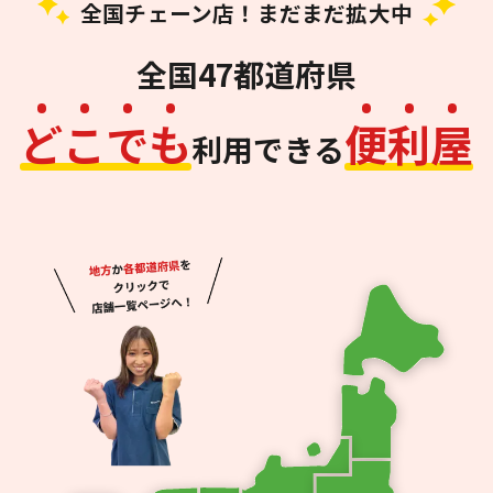
全国チェーン店！まだまだ拡大中
全国47都道府県
ど
こ
で
も
便
利
屋
利用できる