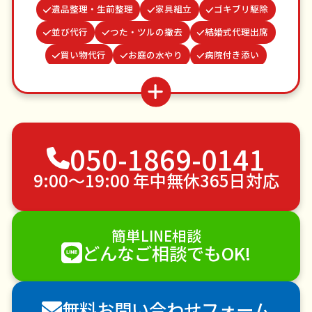
遺品整理・生前整理
家具組立
ゴキブリ駆除
並び代行
つた・ツルの撤去
結婚式代理出席
買い物代行
お庭の水やり
病院付き添い
謝罪代行
お墓参り代行
雨どい修理・掃除
クモの駆除
波板張替え
蜂の巣駆除
不用品回収
ゴミ屋敷片付け
草刈り・草むしり
050-1869-0141
家具の移動
引っ越し
植木の剪定
植木の伐採
手すり取り付け
ペットのお世話
9:00〜19:00 年中無休365日対応
エアコンクリーニング
DIY・日曜大工
ハウスクリーニング
雪かき・雪下ろし
電球交換
簡単LINE相談
襖（ふすま）の張替え
空き家管理
各種代行
どんなご相談でもOK!
害獣駆除
防草シート施工
ナメクジ駆除
害虫駆除
無料お問い合わせフォーム