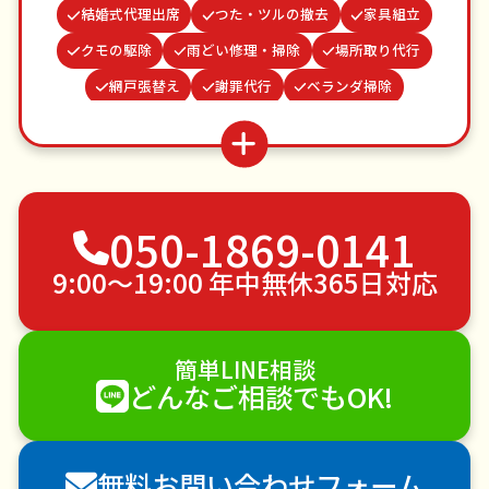
結婚式代理出席
つた・ツルの撤去
家具組立
クモの駆除
雨どい修理・掃除
場所取り代行
網戸張替え
謝罪代行
ベランダ掃除
買い物代行
ゴキブリ駆除
蜂の巣駆除
波板張替え
病院付き添い
物置解体
並び代行
お庭の水やり
不用品回収
050-1869-0141
ゴミ屋敷片付け
草刈り・草むしり
家具の移動
引っ越し
植木の剪定
植木の伐採
9:00〜19:00 年中無休365日対応
手すり取り付け
ペットのお世話
エアコンクリーニング
DIY・日曜大工
簡単LINE相談
ハウスクリーニング
雪かき・雪下ろし
電球交換
どんなご相談でもOK!
襖（ふすま）の張替え
空き家管理
各種代行
害獣駆除
防草シート施工
ナメクジ駆除
無料お問い合わせフォーム
害虫駆除