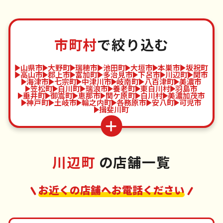
市町村
で絞り込む
山県市
大野町
瑞穂市
池田町
大垣市
本巣市
坂祝町
高山市
郡上市
富加町
多治見市
下呂市
川辺町
関市
海津市
七宗町
中津川市
岐南町
八百津町
美濃市
笠松町
白川町
瑞浪市
養老町
東白川村
羽島市
垂井町
御嵩町
恵那市
関ケ原町
白川村
美濃加茂市
神戸町
土岐市
輪之内町
各務原市
安八町
可児市
揖斐川町
川辺町
の店舗一覧
お近くの店舗へお電話ください