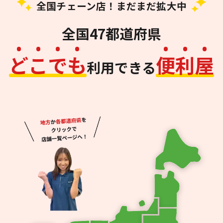
全国チェーン店！まだまだ拡大中
全国47都道府県
ど
こ
で
も
便
利
屋
利用できる