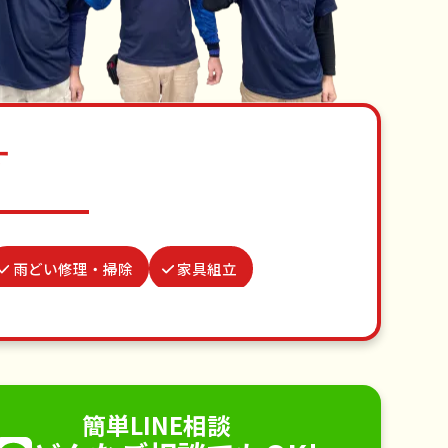
す
雨どい修理・掃除
家具組立
の巣駆除
お庭の水やり
並び代行
網戸張替え
不用品回収
手すり取り付け
ペットのお世話
簡単LINE相談