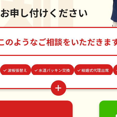
お申し付けください
このようなご相談をいただきま
波板張替え
水道パッキン交換
結婚式代理出席
整理
病院付き添い
ゴキブリ駆除
物置解体
蜂
ベランダ掃除
カーテンレール取り付け
場所取り代行
家具の移動
引っ越し
植木の剪定
植木の伐採