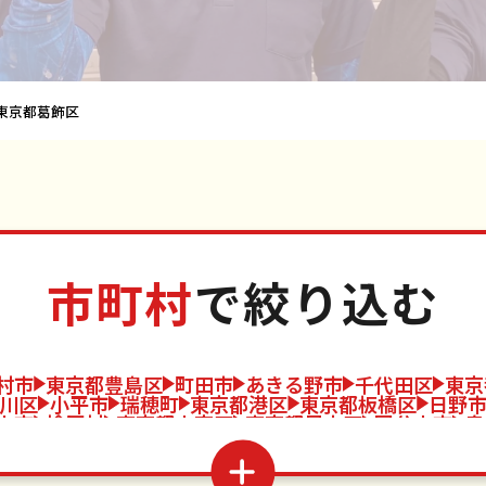
東京都葛飾区
市町村
で絞り込む
村市
東京都豊島区
町田市
あきる野市
千代田区
東京
川区
小平市
瑞穂町
東京都港区
東京都板橋区
日野
山市
檜原村
東京都文京区
東京都足立区
国分寺市
奥
大島町
東京都墨田区
東京都江戸川区
福生市
利島村
都品川区
立川市
東大和市
神津島村
東京都目黒区
武
東久留米市
御蔵島村
東京都世田谷区
青梅市
武蔵村