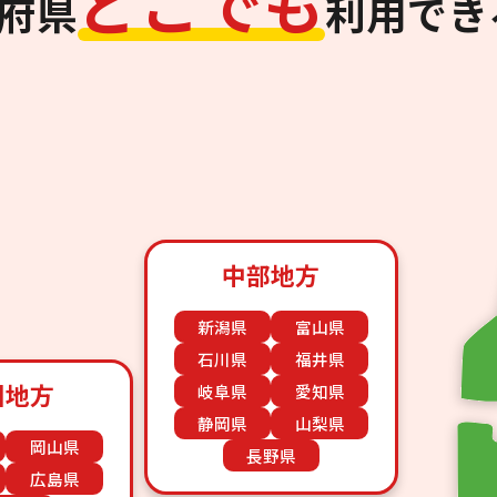
ど
こ
で
も
道府県
利用でき
中部地方
新潟県
富山県
石川県
福井県
国地方
岐阜県
愛知県
静岡県
山梨県
岡山県
長野県
広島県