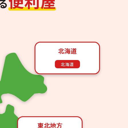
便
利
屋
る
北海道
北海道
東北地方