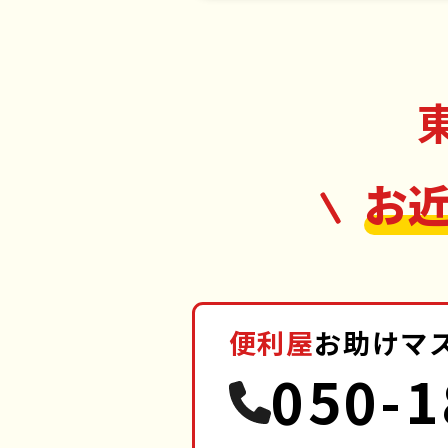
府中
お
便利屋
お助けマ
050-1