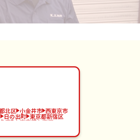
都北区
小金井市
西東京市
市
日の出町
東京都新宿区
多摩町
東京都台東区
東京都江東区
八王子市
蔵野市
清瀬市
三宅村
山市
八丈町
東京都渋谷区