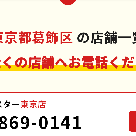
市
多摩市
青ヶ島村
東京都中野区
昭島市
稲城市
小
東京都葛飾区
の店舗一
近くの店舗へお電話くだ
スター
東京店
869-0141