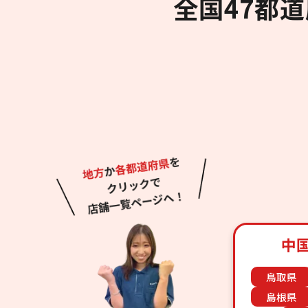
全国47都
中
鳥取県
島根県