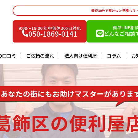
最短30分で駆けつけ見積もり
簡単LINE相
9:00〜19:00 年中無休365日対応
050-1869-0141
どんなご相談で
の口コミ
ご依頼の流れ
法人向け便利屋
コラム
お
あなたの街にもお助けマスターがありま
葛飾区の便利屋