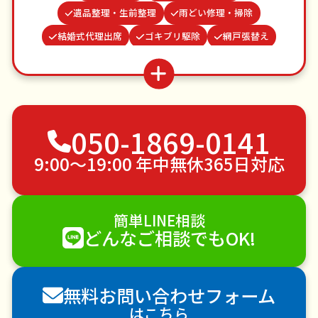
遺品整理・生前整理
雨どい修理・掃除
結婚式代理出席
ゴキブリ駆除
網戸張替え
場所取り代行
家具組立
並び代行
お庭の水やり
謝罪代行
蜂の巣駆除
波板張替え
ベランダ掃除
お墓参り代行
050-1869-0141
不用品回収
ゴミ屋敷片付け
草刈り・草むしり
家具の移動
引っ越し
植木の剪定
9:00〜19:00 年中無休365日対応
植木の伐採
手すり取り付け
ペットのお世話
エアコンクリーニング
DIY・日曜大工
簡単LINE相談
ハウスクリーニング
雪かき・雪下ろし
電球交換
どんなご相談でもOK!
襖（ふすま）の張替え
空き家管理
各種代行
害獣駆除
防草シート施工
ナメクジ駆除
無料お問い合わせフォーム
害虫駆除
はこちら