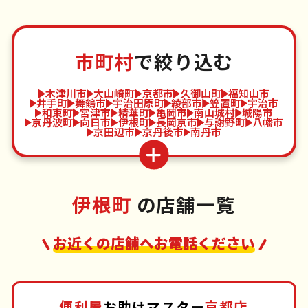
市町村
で絞り込む
木津川市
大山崎町
京都市
久御山町
福知山市
井手町
舞鶴市
宇治田原町
綾部市
笠置町
宇治市
和束町
宮津市
精華町
亀岡市
南山城村
城陽市
京丹波町
向日市
伊根町
長岡京市
与謝野町
八幡市
京田辺市
京丹後市
南丹市
伊根町
の店舗一覧
お近くの店舗へお電話ください
便利屋
お助けマスター
京都店