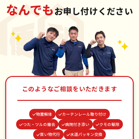
なんでも
お申し付けください
このようなご相談をいただきます
物置解体
カーテンレール取り付け
つた・ツルの撤去
病院付き添い
クモの駆除
買い物代行
水道パッキン交換