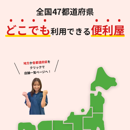
全国47都道府県
ど
こ
で
も
便
利
屋
利用できる