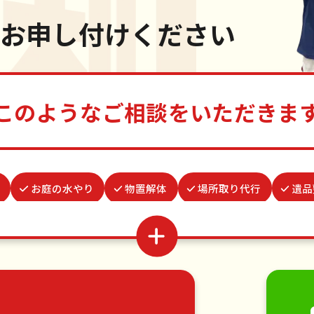
お申し付けください
このようなご相談をいただきま
お庭の水やり
物置解体
場所取り代行
遺品
替え
謝罪代行
つた・ツルの撤去
クモの駆除
具組立
結婚式代理出席
お墓参り代行
蜂の巣駆除
家具の移動
引っ越し
植木の剪定
植木の伐採