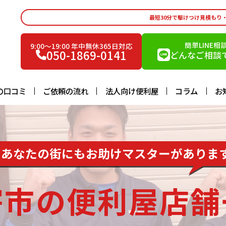
最短30分で駆けつけ見積もり
簡単LINE相
9:00〜19:00 年中無休365日対応
050-1869-0141
どんなご相談で
の口コミ
ご依頼の流れ
法人向け便利屋
コラム
お
あなたの街にもお助けマスターがありま
寄市の便利屋店舗