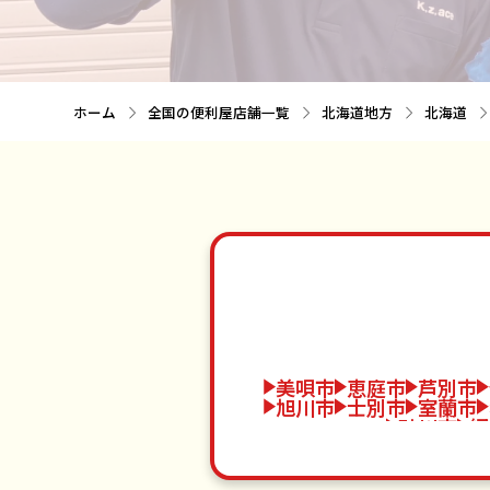
ホーム
全国の便利屋店舗一覧
北海道地方
北海道
美唄市
恵庭市
芦別市
旭川市
士別市
室蘭市
砂川市
網