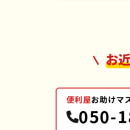
お
便利屋
お助けマ
050-1