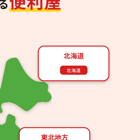
便
利
屋
る
北海道
北海道
東北地方