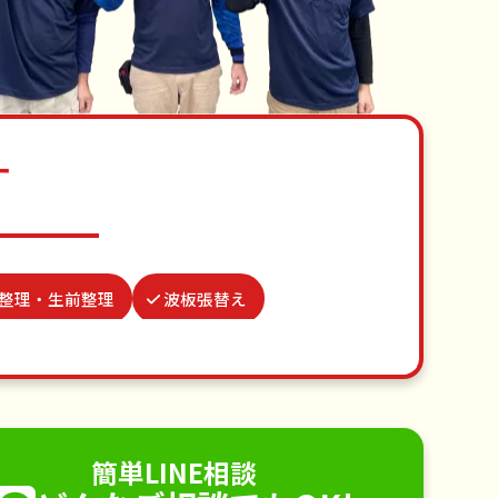
す
整理・生前整理
波板張替え
雨どい修理・掃除
ゴキブリ駆除
水道パッキン交換
不用品回収
手すり取り付け
ペットのお世話
簡単LINE相談