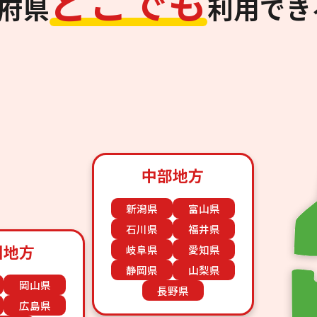
ど
こ
で
も
道府県
利用でき
中部地方
新潟県
富山県
石川県
福井県
国地方
岐阜県
愛知県
静岡県
山梨県
岡山県
長野県
広島県