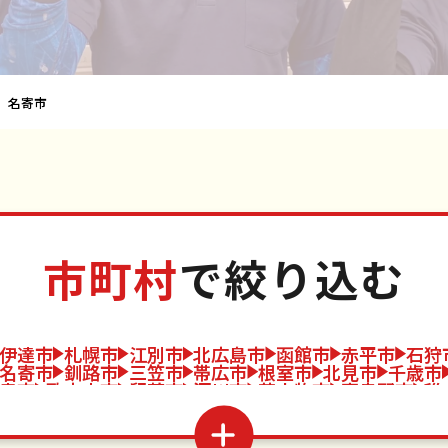
名寄市
市町村
で絞り込む
伊達市
札幌市
江別市
北広島市
函館市
赤平市
石狩
名寄市
釧路市
三笠市
帯広市
根室市
北見市
千歳市
走市
歌志内市
留萌市
深川市
苫小牧市
富良野市
稚