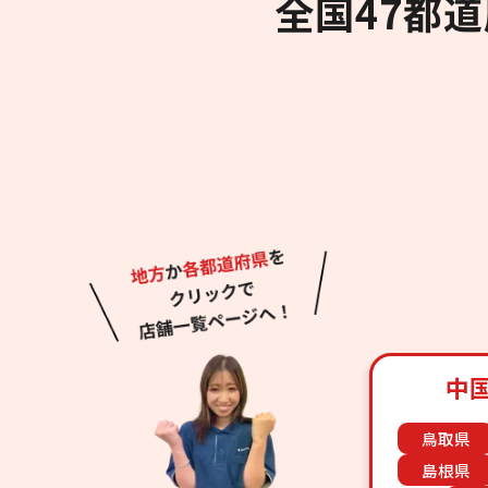
全国47都
中
鳥取県
島根県