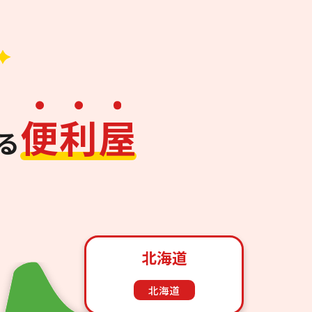
便
利
屋
る
北海道
北海道