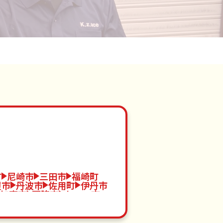
町
尼崎市
三田市
福崎町
屋市
丹波市
佐用町
伊丹市
加東市
西脇市
たつの市