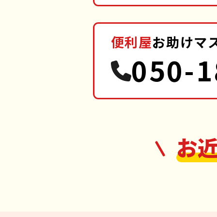
便利屋
お助けマ
050-1
お