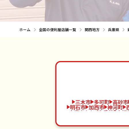
ホーム
全国の便利屋店舗一覧
関西地方
兵庫県
三木市
多可町
高砂市
明石市
加西市
神河町
南あわじ市
香美町
相