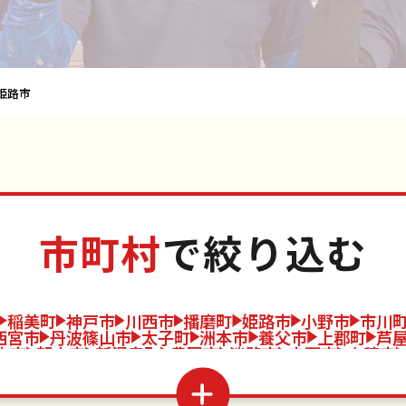
姫路市
市町村
で絞り込む
稲美町
神戸市
川西市
播磨町
姫路市
小野市
市川
西宮市
丹波篠山市
太子町
洲本市
養父市
上郡町
芦
生市
朝来市
新温泉町
豊岡市
淡路市
宍粟市
赤穂市
宝塚市
猪名川町