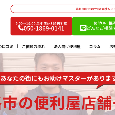
最短30分で駆けつけ見積もり
簡単LINE相
9:00〜19:00 年中無休365日対応
050-1869-0141
どんなご相談で
の口コミ
ご依頼の流れ
法人向け便利屋
コラム
お
あなたの街にもお助けマスターがありま
路市の便利屋店舗