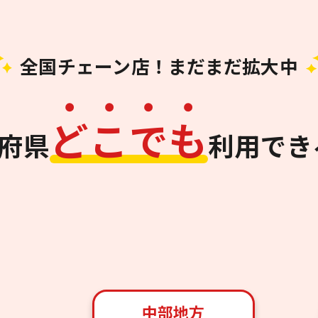
全国チェーン店！まだまだ拡大中
ど
こ
で
も
道府県
利用でき
中部地方