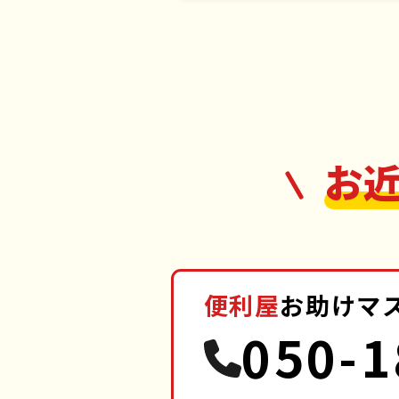
お
便利屋
お助けマ
050-1