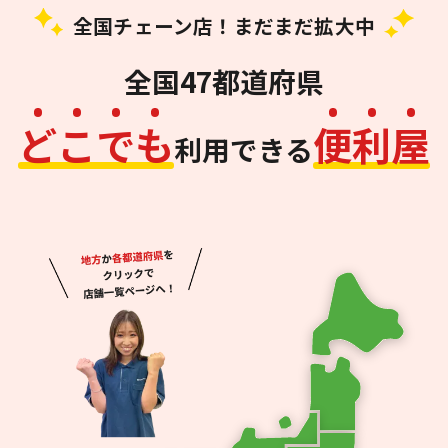
全国チェーン店！まだまだ拡大中
全国47都道府県
ど
こ
で
も
便
利
屋
利用できる