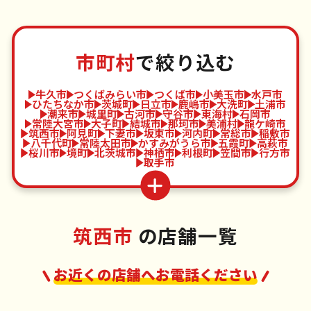
市町村
で絞り込む
牛久市
つくばみらい市
つくば市
小美玉市
水戸市
ひたちなか市
茨城町
日立市
鹿嶋市
大洗町
土浦市
潮来市
城里町
古河市
守谷市
東海村
石岡市
常陸大宮市
大子町
結城市
那珂市
美浦村
龍ケ崎市
筑西市
阿見町
下妻市
坂東市
河内町
常総市
稲敷市
八千代町
常陸太田市
かすみがうら市
五霞町
高萩市
桜川市
境町
北茨城市
神栖市
利根町
笠間市
行方市
取手市
筑西市
の店舗一覧
お近くの店舗へお電話ください