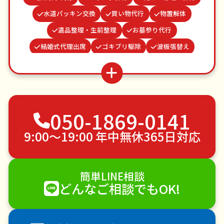
水道パッキン交換
買い物代行
物置解体
遺品整理・生前整理
お墓参り代行
結婚式代理出席
ゴキブリ駆除
波板張替え
網戸張替え
クモの駆除
カーテンレール取り付け
並び代行
お庭の水やり
病院付き添い
蜂の巣駆除
不用品回収
ゴミ屋敷片付け
050-1869-0141
草刈り・草むしり
家具の移動
引っ越し
植木の剪定
植木の伐採
手すり取り付け
9:00〜19:00 年中無休365日対応
ペットのお世話
エアコンクリーニング
DIY・日曜大工
ハウスクリーニング
簡単LINE相談
雪かき・雪下ろし
電球交換
どんなご相談でもOK!
襖（ふすま）の張替え
空き家管理
各種代行
害獣駆除
防草シート施工
ナメクジ駆除