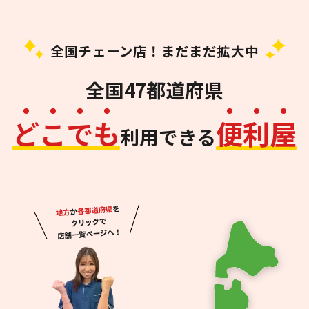
全国チェーン店！まだまだ拡大中
全国47都道府県
ど
こ
で
も
便
利
屋
利用できる