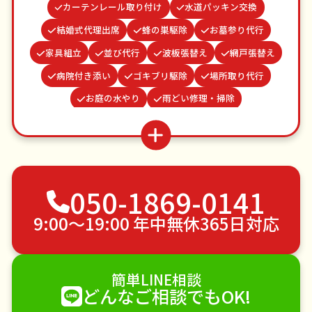
カーテンレール取り付け
水道パッキン交換
結婚式代理出席
蜂の巣駆除
お墓参り代行
家具組立
並び代行
波板張替え
網戸張替え
病院付き添い
ゴキブリ駆除
場所取り代行
お庭の水やり
雨どい修理・掃除
遺品整理・生前整理
買い物代行
謝罪代行
クモの駆除
つた・ツルの撤去
ベランダ掃除
物置解体
不用品回収
ゴミ屋敷片付け
050-1869-0141
草刈り・草むしり
家具の移動
引っ越し
植木の剪定
植木の伐採
手すり取り付け
9:00〜19:00 年中無休365日対応
ペットのお世話
エアコンクリーニング
DIY・日曜大工
ハウスクリーニング
簡単LINE相談
雪かき・雪下ろし
電球交換
どんなご相談でもOK!
襖（ふすま）の張替え
空き家管理
各種代行