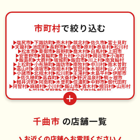
市町村
で絞り込む
塩尻市
下諏訪町
売木村
筑北村
佐久市
富士見町
天龍村
池田町
長野市
千曲市
原村
泰阜村
松川村
松本市
東御市
辰野町
喬木村
白馬村
上田市
安曇野市
箕輪町
豊丘村
小谷村
岡谷市
小海町
飯島町
大鹿村
坂城町
飯田市
川上村
南箕輪村
上松町
小布施町
諏訪市
南牧村
中川村
南木曽町
高山村
須坂市
南相木村
宮田村
木祖村
山ノ内町
小諸市
北相木村
松川町
王滝村
木島平村
伊那市
佐久穂町
高森町
大桑村
野沢温泉村
駒ヶ根市
軽井沢町
阿南町
木曽町
信濃町
中野市
御代田町
阿智村
麻績村
小川村
飯山市
青木村
根羽村
山形村
栄村
茅野市
長和町
下條村
朝日村
千曲市
の店舗一覧
お近くの店舗へお電話ください