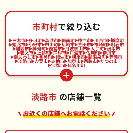
市町村
で絞り込む
三木市
多可町
高砂市
稲美町
神戸市
川西市
播磨町
姫路市
小野市
市川町
尼崎市
三田市
福崎町
明石市
加西市
神河町
西宮市
丹波篠山市
太子町
洲本市
養父市
上郡町
芦屋市
丹波市
佐用町
伊丹市
南あわじ市
香美町
相生市
朝来市
新温泉町
豊岡市
淡路市
宍粟市
赤穂市
加東市
西脇市
たつの市
宝塚市
猪名川町
淡路市
の店舗一覧
お近くの店舗へお電話ください